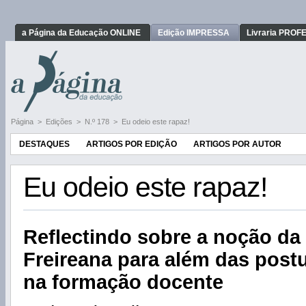
a Página da Educação ONLINE
Edição IMPRESSA
Livraria PRO
Página
>
Edições
>
N.º 178
>
Eu odeio este rapaz!
DESTAQUES
ARTIGOS POR EDIÇÃO
ARTIGOS POR AUTOR
Eu odeio este rapaz!
Reflectindo sobre a noção da
Freireana para além das post
na formação docente