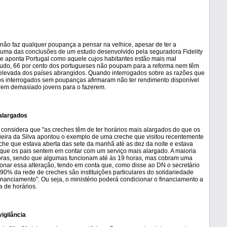
não faz qualquer poupança a pensar na velhice, apesar de ter a
é uma das conclusões de um estudo desenvolvido pela seguradora Fidelity
ue aponta Portugal como aquele cujos habitantes estão mais mal
tudo, 66 por cento dos portugueses não poupam para a reforma nem têm
 elevada dos países abrangidos. Quando interrogados sobre as razões que
os interrogados sem poupanças afirmaram não ter rendimento disponível
erem demasiado jovens para o fazerem.
 alargados
 considera que "as creches têm de ter horários mais alargados do que os
 Vieira da Silva apontou o exemplo de uma creche que visitou recentemente
eche que estava aberta das sete da manhã até as dez da noite e estava
de que os pais sentem em contar com um serviço mais alargado. A maioria
horas, sendo que algumas funcionam até às 19 horas, mas cobram uma
onar essa alteração, tendo em conta que, como disse ao DN o secretário
90% da rede de creches são instituições particulares do solidariedade
inanciamento". Ou seja, o ministério poderá condicionar o financiamento a
a de horários.
igilância