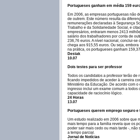
Portugueses ganham em média 159 euro
Em 2006, as empresas portuguesas não de
de outrem. Este número resulta da diferen
remunerações declaradas à Segurança Soci
Trabalho e da Solidariedade Social, e ci
empresários, entraram menos 2413 milhões
salário dos trabalhadores por conta de out
236,76 euros. A nível nacional, conclui-s
chega aos 915,55 euros. Ou seja, embora
na prática, os portugueses ganham 159,37 
Destak
10.07
Dois testes para ser professor
Todos os candidatos a professor terão de 
ficando impedidos de aceder à carreira co
Ministério da Educação. De acordo com o d
ingresso inclui um exame comum a todos o
capacidade de raciocínio lógico.
24 Horas
13.07
Portugueses querem emprego seguro e t
Um estudo realizado em 2006 sobre que mo
mais tempo para a família revela que os po
poder sair mais cedo ou mais tarde -, nã
a tempo parcial.
Jornal de Notícias