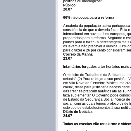
políticos ou ideológicos".
Público
20.07
66% não poupa para a reforma
A maioria da população activa portuguesa 
consciência de que o deveria fazer. Esta 
International em nove países europeus, q
preparados para a reforma. Segundo o es
planos para o fazer - a percentagem mais
os levam a não precaver a velhice, 31% d
para o fazer e 26 por cento consideram s
Correio da Manhã
23.07
Infantários forçados a ter horários mais
O ministro do Trabalho e da Solidariedade
actuais". (?) Para reforçar a sua posição,
em Vila Nova de Cerveira: "Visitei uma cr
cheia", disse para justificar a necessida
das creches praticam horários até as 18 
taxa suplementar. O Governo pode condici
de Estado da Segurança Social, "cerca de 
social, com as quais temos protocolos de f
este tipo de estabelecimentos à sua polític
Diário de Notícias
24.07
Todas as escolas vão ter alarme e videov