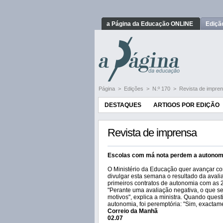
a Página da Educação ONLINE
Ediçã
Página
>
Edições
>
N.º 170
>
Revista de impre
DESTAQUES
ARTIGOS POR EDIÇÃO
Revista de imprensa
Escolas com má nota perdem a autonom
O Ministério da Educação quer avançar co
divulgar esta semana o resultado da avali
primeiros contratos de autonomia com as 2
"Perante uma avaliação negativa, o que s
motivos", explica a ministra. Quando ques
autonomia, foi peremptória: "Sim, exactame
Correio da Manhã
02.07