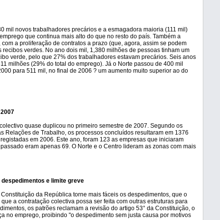
0 mil novos trabalhadores precários e a esmagadora maioria (111 mil)
esemprego que continua mais alto do que no resto do país. Também a
 com a proliferação de contratos a prazo (que, agora, assim se podem
 recibos verdes. No ano dois mil, 1,380 milhões de pessoas tinham um
cibo verde, pelo que 27% dos trabalhadores estavam precários. Seis anos
511 milhões (29% do total do emprego). Já o Norte passou de 400 mil
m 2000 para 511 mil, no final de 2006 ? um aumento muito superior ao do
 2007
olectivo quase duplicou no primeiro semestre de 2007. Segundo os
s Relações de Trabalho, os processos concluídos resultaram em 1376
5 registadas em 2006. Este ano, foram 123 as empresas que iniciaram
 passado eram apenas 69. O Norte e o Centro lideram as zonas com mais
e despedimentos e limite greve
Constituição da República torne mais fáceis os despedimentos, que o
 e que a contratação colectiva possa ser feita com outras estruturas para
dimentos, os patrões reclamam a revisão do artigo 53° da Constituição, o
ça no emprego, proibindo "o despedimento sem justa causa por motivos