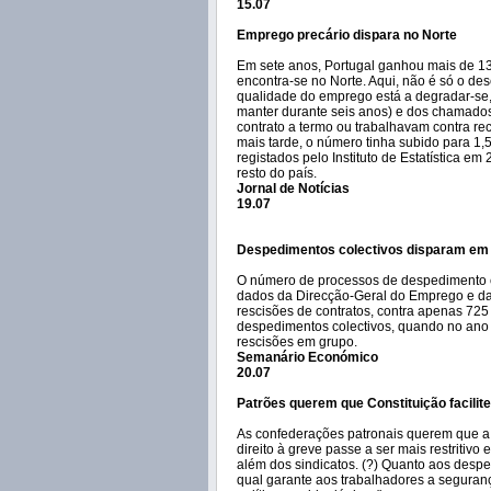
15.07
Emprego precário dispara no Norte
Em sete anos, Portugal ganhou mais de 13
encontra-se no Norte. Aqui, não é só o d
qualidade do emprego está a degradar-se,
manter durante seis anos) e dos chamados
contrato a termo ou trabalhavam contra re
mais tarde, o número tinha subido para 1,
registados pelo Instituto de Estatística e
resto do país.
Jornal de Notícias
19.07
Despedimentos colectivos disparam em
O número de processos de despedimento c
dados da Direcção-Geral do Emprego e da
rescisões de contratos, contra apenas 72
despedimentos colectivos, quando no ano
rescisões em grupo.
Semanário Económico
20.07
Patrões querem que Constituição facilit
As confederações patronais querem que a 
direito à greve passe a ser mais restritivo
além dos sindicatos. (?) Quanto aos despe
qual garante aos trabalhadores a seguran