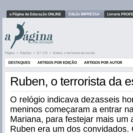
a Página da Educação ONLINE
Edição IMPRESSA
Livraria PRO
Página
>
Edições
>
N.º 170
>
Ruben, o terrorista da escola
DESTAQUES
ARTIGOS POR EDIÇÃO
ARTIGOS POR AUTOR
Ruben, o terrorista da e
O relógio indicava dezasseis h
meninos começaram a entrar na
Mariana, para festejar mais um a
Ruben era um dos convidados. 