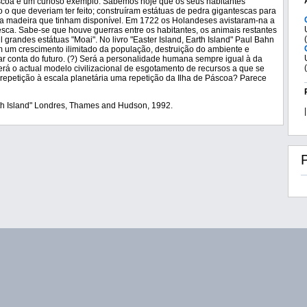
Páscoa é um curioso exemplo. Sabemos hoje que os seus habitantes
 que deveriam ter feito; construíram estátuas de pedra gigantescas para
 a madeira que tinham disponível. Em 1722 os Holandeses avistaram-na a
pesca. Sabe-se que houve guerras entre os habitantes, os animais restantes
 grandes estátuas "Moai". No livro "Easter Island, Earth Island" Paul Bahn
am um crescimento ilimitado da população, destruição do ambiente e
mar conta do futuro. (?) Será a personalidade humana sempre igual à da
erá o actual modelo civilizacional de esgotamento de recursos a que se
epetição à escala planetária uma repetição da Ilha de Páscoa? Parece
Earth Island" Londres, Thames and Hudson, 1992.
|