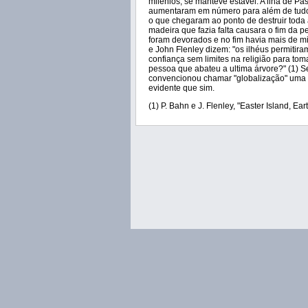
milénios, se manteve estável. A ilha de 
aumentaram em número para além de tudo o
o que chegaram ao ponto de destruir toda
madeira que fazia falta causara o fim da 
foram devorados e no fim havia mais de mil
e John Flenley dizem: "os ilhéus permitir
confiança sem limites na religião para to
pessoa que abateu a ultima árvore?" (1) S
convencionou chamar "globalização" uma r
evidente que sim.
(1) P. Bahn e J. Flenley, "Easter Island, 