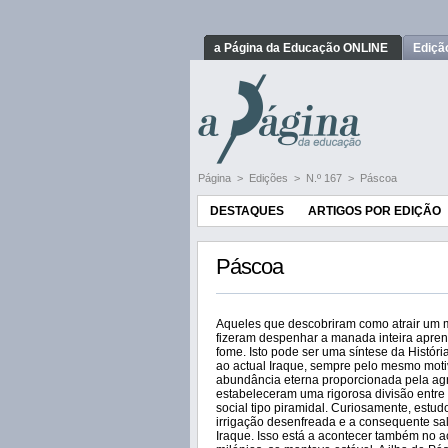
a Página da Educação ONLINE
Ediçã
Página
>
Edições
>
N.º 167
>
Páscoa
DESTAQUES
ARTIGOS POR EDIÇÃO
Páscoa
Aqueles que descobriram como atrair um 
fizeram despenhar a manada inteira apre
fome. Isto pode ser uma síntese da Histór
ao actual Iraque, sempre pelo mesmo mot
abundância eterna proporcionada pela agric
estabeleceram uma rigorosa divisão entre
social tipo piramidal. Curiosamente, est
irrigação desenfreada e a consequente sal
Iraque. Isso está a acontecer também no a