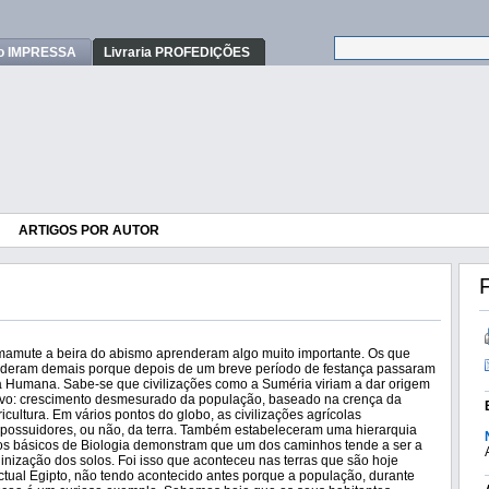
o IMPRESSA
Livraria PROFEDIÇÕES
ARTIGOS POR AUTOR
F
mamute a beira do abismo aprenderam algo muito importante. Os que
nderam demais porque depois de um breve período de festança passaram
ia Humana. Sabe-se que civilizações como a Suméria viriam a dar origem
ivo: crescimento desmesurado da população, baseado na crença da
ultura. Em vários pontos do globo, as civilizações agrícolas
 possuidores, ou não, da terra. Também estabeleceram uma hierarquia
udos básicos de Biologia demonstram que um dos caminhos tende a ser a
inização dos solos. Foi isso que aconteceu nas terras que são hoje
ctual Egipto, não tendo acontecido antes porque a população, durante