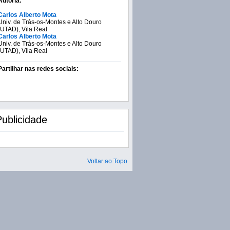
Autoria:
Carlos Alberto Mota
Univ. de Trás-os-Montes e Alto Douro
(UTAD), Vila Real
Carlos Alberto Mota
Univ. de Trás-os-Montes e Alto Douro
(UTAD), Vila Real
Partilhar nas redes sociais:
Publicidade
Voltar ao Topo