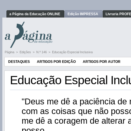
a Página da Educação ONLINE
Edição IMPRESSA
Livraria PRO
Página
>
Edições
>
N.º 146
>
Educação Especial Inclusiva
DESTAQUES
ARTIGOS POR EDIÇÃO
ARTIGOS POR AUTOR
Educação Especial Incl
"Deus me dê a paciência de
com as coisas que não posso 
me dê a coragem de alterar 
posso,