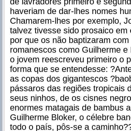
de lavradores primeiro e segun
haveriam de dar-lhes nomes h
Chamarem-lhes por exemplo, Jo
talvez tivesse sido prosaico e
por que os não baptizaram co
romanescos como Guilherme e 
o jovem reescreveu primeiro o
forma que se entendesse: ?Ante
as copas dos gigantescos ?bao
pássaros das regiões tropicais
seus ninhos, de os cisnes negr
enormes matagais de bambus au
Guilherme Bloker, o célebre band
todo o país, pôs-se a caminho?