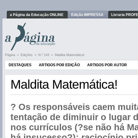
a Página da Educação ONLINE
Edição IMPRESSA
Livraria PRO
Página
>
Edições
>
N.º 143
>
Maldita Matemática!
DESTAQUES
ARTIGOS POR EDIÇÃO
ARTIGOS POR AUTOR
Maldita Matemática!
? Os responsáveis caem muit
tentação de diminuir o lugar 
nos currículos (?se não há M
há insucesso?); raciocínio pr