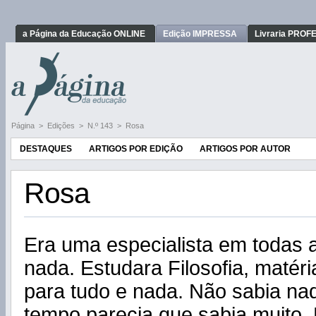
a Página da Educação ONLINE
Edição IMPRESSA
Livraria PRO
Página
>
Edições
>
N.º 143
>
Rosa
DESTAQUES
ARTIGOS POR EDIÇÃO
ARTIGOS POR AUTOR
Rosa
Era uma especialista em todas 
nada. Estudara Filosofia, matéri
para tudo e nada. Não sabia n
tempo parecia que sabia muito. 