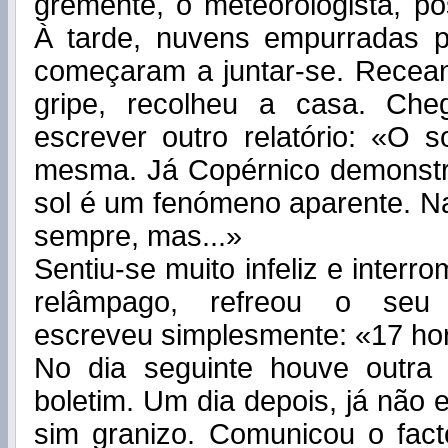
gremente, o meteorologista, pôs
À tarde, nuvens empurradas p
começaram a juntar-se. Rece
gripe, recolheu a casa. Che
escrever outro relatório: «O 
mesma. Já Copérnico demonstr
sol é um fenómeno aparente. Na 
sempre, mas...»
Sentiu-se muito infeliz e interr
relâmpago, refreou o seu 
escreveu simplesmente: «17 ho
No dia seguinte houve outra
boletim. Um dia depois, já não 
sim granizo. Comunicou o fact