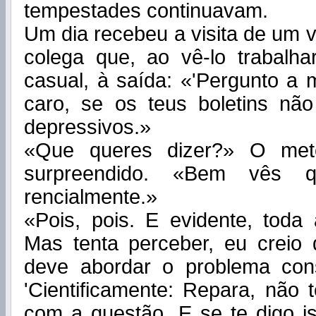
tempestades continuavam.
Um dia recebeu a visita de um v
colega que, ao vê-lo trabalha
casual, à saída: «'Pergunto 
caro, se os teus boletins nã
depressivos.»
«Que queres dizer?» O meteo
surpreendido. «Bem vês q
rencialmente.»
«Pois, pois. E evidente, toda
Mas tenta perceber, eu crei
deve abordar o problema cons
'Cientificamente: Repara, não
com a questão. E se te digo is