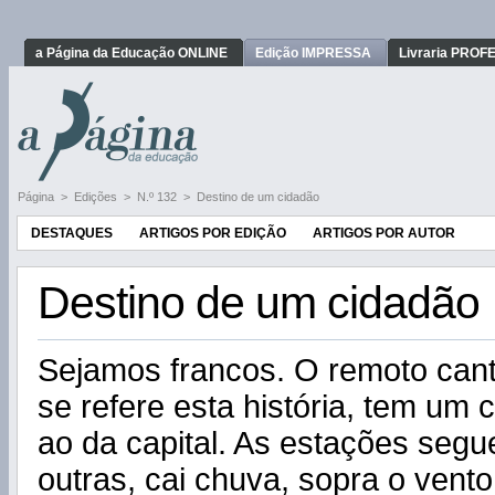
a Página da Educação ONLINE
Edição IMPRESSA
Livraria PRO
Página
>
Edições
>
N.º 132
>
Destino de um cidadão
DESTAQUES
ARTIGOS POR EDIÇÃO
ARTIGOS POR AUTOR
Destino de um cidadão
Sejamos francos. O remoto cant
se refere esta história, tem um
ao da capital. As estações se­
outras, cai chuva, sopra o vento,