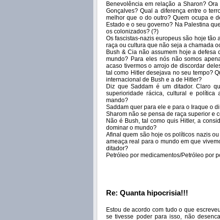
Benevolência em relação a Sharon? Ora b
Gonçalves? Qual a diferença entre o terr
melhor que o do outro? Quem ocupa e des
Estado e o seu governo? Na Palestina que
os colonizados? (?)
Os fascistas-nazis europeus são hoje tão a
raça ou cultura que não seja a chamada oc
Bush & Cia não assumem hoje a defesa da
mundo? Para eles nós não somos apenas u
acaso tivermos o arrojo de discordar del
tal como Hitler desejava no seu tempo? Qua
internacional de Bush e a de Hitler?
Diz que Saddam é um ditador. Claro qu
superioridade rácica, cultural e políti
mando?
Saddam quer para ele e para o Iraque o d
Sharom não se pensa de raça superior e c
Não é Bush, tal como quis Hitler, a consi
dominar o mundo?
Afinal quem são hoje os políticos nazis 
ameaça real para o mundo em que vivemo
ditador?
Petróleo por medicamentos/Petróleo por p
Re: Quanta hipocrisia!!!
Estou de acordo com tudo o que escreveu
se tivesse poder para isso, não desenca