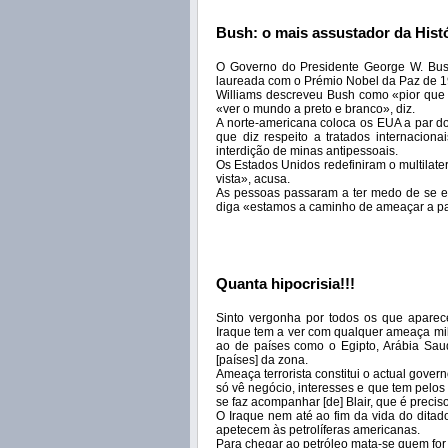
Bush: o mais assustador da Hist
O Governo do Presidente George W. Bus
laureada com o Prémio Nobel da Paz de 19
Williams descreveu Bush como «pior que 
«ver o mundo a preto e branco», diz.
A norte-americana coloca os EUA a par d
que diz respeito a tratados internaciona
interdição de minas antipessoais.
Os Estados Unidos redefiniram o multilat
vista», acusa.
As pessoas passaram a ter medo de se e
diga «estamos a caminho de ameaçar a paz
Quanta hipocrisia!!!
Sinto vergonha por todos os que aparec
Iraque tem a ver com qualquer ameaça milita
ao de países como o Egipto, Arábia Saudita
[países] da zona.
Ameaça terrorista constitui o actual gove
só vê negócio, interesses e que tem pelos
se faz acompanhar [de] Blair, que é preciso
O Iraque nem até ao fim da vida do dita
apetecem às petrolíferas americanas.
Para chegar ao petróleo mata-se quem for 