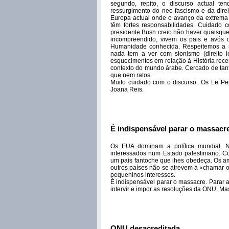
segundo, repito, o discurso actual ten
ressurgimento do neo-fascismo e da direi
Europa actual onde o avanço da extrema d
têm fortes responsabilidades. Cuidado c
presidente Bush creio não haver quaisqu
incompreendido, vivem os pais e avós d
Humanidade conhecida. Respeitemos a s
nada tem a ver com sionismo (direito 
esquecimentos em relação à História recen
contexto do mundo árabe. Cercado de tanto
que nem ratos.
Muito cuidado com o discurso...Os Le P
Joana Reis.
É indispensável parar o massacr
Os EUA dominam a política mundial. 
interessados num Estado palestiniano. Co
um país fantoche que lhes obedeça. Os ame
outros países não se atrevem a «chamar o
pequeninos interesses.
É indispensável parar o massacre. Parar a
intervir e impor as resoluções da ONU. Ma
ONU desacreditada