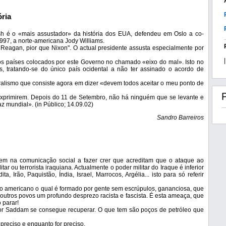
ória
h é o «mais assustador» da história dos EUA, defendeu em Oslo a co-
97, a norte-americana Jody Williams.
Reagan, pior que Nixon". O actual presidente assusta especialmente por
|
os países colocados por este Governo no chamado «eixo do mal». Isto no
is, tratando-se do único país ocidental a não ter assinado o acordo de
eralismo que consiste agora em dizer «devem todos aceitar o meu ponto de
xprimirem. Depois do 11 de Setembro, não há ninguém que se levante e
 mundial». (in Público; 14.09.02)
Sandro Barreiros
em na comunicação social a fazer crer que acreditam que o ataque ao
r ou terrorista iraquiana. Actualmente o poder militar do Iraque é inferior
, Irão, Paquistão, Índia, Israel, Marrocos, Argélia... isto para só referir
rno americano o qual é formado por gente sem escrúpulos, gananciosa, que
 outros povos um profundo desprezo racista e fascista. É esta ameaça, que
 parar!
dor Saddam se consegue recuperar. O que tem são poços de petróleo que
preciso e enquanto for preciso.