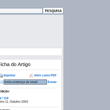
icha do Artigo
Imprimir
Abrir como PDF
Enviar
Edição:
N.º 116
Ano 11, Outubro 2002