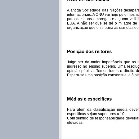
A antiga Sociedade das Nações desaparece
internacionais. A ONU vai hoje pelo mes
para dar bons empregos e alguma visibil
EUA. A não ser que se dê o milagre de
organização que distribuirá as esmolas do
Posição dos reitores
Julgo ser da maior importância que os 
ingresso no ensino superior. Uma resoluçã
opinião pública. Temos todos o direito 
Espera-se uma posição consensual e à alt
Médias e específicas
Para além da classificação média dever
específicas sejam superiores a 10.
Com sentido de responsabilidade deveriam
elevadas.