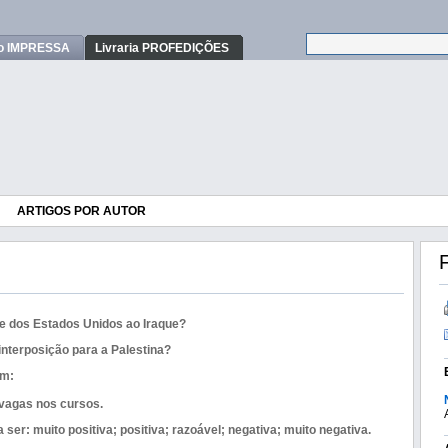
o IMPRESSA
Livraria PROFEDIÇÕES
ARTIGOS POR AUTOR
F
e dos Estados Unidos ao Iraque?
nterposição para a Palestina?
em:
 vagas nos cursos.
a ser: muito positiva; positiva; razoável; negativa; muito negativa.