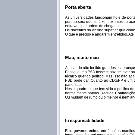
Porta aberta
As universidades funcionam hoje de port
porque será que se fazem exames de aces
entravam por ordem de chegada,
Os docentes do ensino superior que cola
O que é preciso é andarem entretidos. Até
Mau, muito mau
Apesar de não ter tido grandes esperança
Pensei que o PSD fosse capaz de levar par
técnico quer do político. Mas isso não ac
PSD pode dar. Quanto ao CDS/PP é um gr
pano fraco.
Neste quadro o que tem sido a política d
normalmente parvas. Recuos. Contradições
Ou mudam de rumo ou o melhor é irem an
Irresponsabilidade
Este governo entrou em funções manife