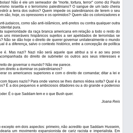
olas! Não é ele um semeador de "morte, tortura, terror" como diz Paulo
orismo israelita e o terrorismo palestiniano? O sangue de um lado cheira
trói a terra dos outros? Quem impede os palestinianos de terem o seu
m são, hoje, os opressores e os oprimidos? Quem são os colonizadores e
nti-judaicos, como são anti-islâmicos, anti-pretos ou contra qualquer outra
idental pura.
 superioridade da raça branca americana em relação a todo o resto do
ns miseráveis hispânicos sujeitos a ser apelidados de terroristas se
es? Não se dão hoje o direito de querer governar unilateralmente o mundo
l é a diferença, salvo o contexto histórico, entre a concepção de política
e é. Mas nazi? Nazi não será aquele que atribui a si e ao seu povo
ca acompanhada do direito de submeter os outros aos seus interesses e
ireito de governar o mundo? Não me parece.
om direito a dominar os palestinianos?
derar os americanos superiores e com o direito de comandar, ditar a lei e
ou com tiques nazis? Para onde vamos se lhes damos rédea solta? Qual é a
s? É a dos pequenos e ambiciosos ditadores ou a do grande e poderoso
oder. É o que Saddam tem e o que Bush quer.
Joana Reis
 excepto em dois aspectos: primeiro, não acredito que Saddam Husseim,
dearia um movimento expansionista de cariz racista e imperialista. Em