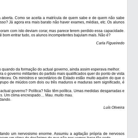
a aberta. Como se aceita a matrícula de quem sabe e de quem não sabe
so? Já agora era mais barato não haver exames, médias, etc. Os alunos
boram com isto deviam corar, mas parece terem perdido essa capacidade.
 é bom entrar tudo, os alunos incompetentes bajulam mais. Não é?
Carla Figueiredo
s quando da formação do actual governo, ainda assim esperava melhor.
a o governo militantes do partido mais qualificados quer do ponto de vista
onteceu. Os ministros e secretários de Estado estão muito aquém do que o
upo de miúdos com dois ou três maduros e maduras sem significado, é
o actual governo? Política? Não têm política. Umas medidas desgarradas e
. Um clima encrespado.... Mau. muito mau.
dando.
Luís Oliveira
stando um nervosismo enorme. Assumiu a agitação própria de nervosos