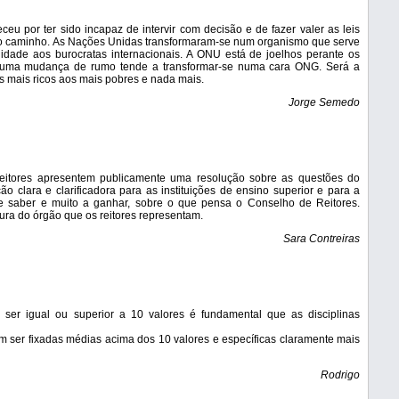
u por ter sido incapaz de intervir com decisão e de fazer valer as leis
mo caminho. As Nações Unidas transformaram-se num organismo que serve
idade aos burocratas internacionais. A ONU está de joelhos perante os
 uma mudança de rumo tende a transformar-se numa cara ONG. Será a
s mais ricos aos mais pobres e nada mais.
Jorge Semedo
reitores apresentem publicamente uma resolução sobre as questões do
o clara e clarificadora para as instituições de ensino superior e para a
de saber e muito a ganhar, sobre o que pensa o Conselho de Reitores.
ura do órgão que os reitores representam.
Sara Contreiras
 ser igual ou superior a 10 valores é fundamental que as disciplinas
 ser fixadas médias acima dos 10 valores e específicas claramente mais
Rodrigo