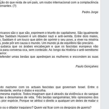
uição do que resta de um país, um roubo internacional com a complacência
rnantes. (?)
Pedro Jorge
icanos são o que são, exprimem o triunfo do capitalismo. São igualmente
 Mas Saddam Hussein é um ditador nazi e anti-semita. Entre dois males,
, Saddam é um louco que além de oprimir o seu povo, a viver na miséria
s, pode pôr em causa o mundo. Um mundo já de equilíbrio tão precário.
i-judaica que os árabes encabeçam e que os fascistas europeus não
ora para conversa oca, sem conteúdo. Ao longo da História o anti-semitismo
error.
defender umas bestas que apedrejam as mulheres e escondem as suas
Paulo Gonçalves
 do nazismo com os actuais fascistas que governam Israel. Entre o
otestante, venha o diabo e escolha.
 mesma espécie. Todos imaginam que é através da violência e do sangue
as e desumanas de vida. Três bestas sanguinárias; três opressores dos
da pior espécie. Porque se atribui o direito a qualquer um deles de matar o
o ou o ditador iraquiano? Quem vai ficar com os despojos de guerra?