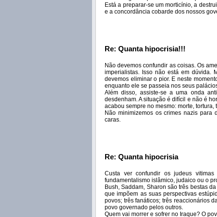
Está a preparar-se um morticínio, a destr
e a concordância cobarde dos nossos gove
Re: Quanta hipocrisia!!!
Não devemos confundir as coisas. Os amer
imperialistas. Isso não está em dúvida.
devemos eliminar o pior. E neste momento
enquanto ele se passeia nos seus palácio
Além disso, assiste-se a uma onda ant
desdenham. A situação é difícil e não é h
acabou sempre no mesmo: morte, tortura, t
Não minimizemos os crimes nazis para 
caras.
Re: Quanta hipocrisia
Custa ver confundir os judeus vitimas
fundamentalismo islâmico, judaico ou o pr
Bush, Saddam, Sharon são três bestas da
que impõem as suas perspectivas estúpid
povos; três fanáticos; três reaccionários 
povo governado pelos outros.
Quem vai morrer e sofrer no Iraque? O pov