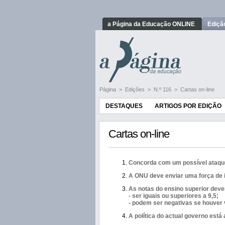
a Página da Educação ONLINE
Ediçã
Página
>
Edições
>
N.º 116
>
Cartas on-line
DESTAQUES
ARTIGOS POR EDIÇÃO
Cartas on-line
Concorda com um possível ataqu
A ONU deve enviar uma força de i
As notas do ensino superior dev
- ser iguais ou superiores a 9,5;
- podem ser negativas se houver
A política do actual governo está 