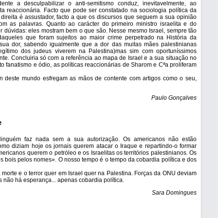
dente a desculpabilizar o anti-semitismo conduz, inevitavelmente, ao
ta reaccionária. Facto que pode ser constatado na sociologia política da
ireita é assustador, facto a que os discursos que seguem a sua opinião
om as palavras. Quanto ao carácter do primeiro ministro israelita e do
er dúvidas: eles mostram bem o que são. Nesse mesmo Israel, sempre tão
aqueles que foram sujeitos ao maior crime perpetrado na História da
ua dor, sabendo igualmente que a dor das muitas mães palestinianas
legítimo dos judeus viverem na Palestina)mas sim com oportuníssimos
te. Concluiria só com a referência ao mapa de Israel e a sua situação no
 fanatismo e ódio, as políticas reaccionárias de Sharom e Cªa proliferam
en deste mundo esfregam as mãos de contente com artigos como o seu,
Paulo Gonçalves
e
Ninguém faz nada sem a sua autorização. Os americanos não estão
mo diziam hoje os jornais querem atacar o Iraque e repartindo-o formar
ricanos querem o petróleo e os Israelitas os territórios palestinianos. Os
s bois pelos nomes». O nosso tempo é o tempo da cobardia política e dos
 morte e o terror quer em Israel quer na Palestina. Forças da ONU deviam
s não há esperança... apenas cobardia política.
Sara Domingues