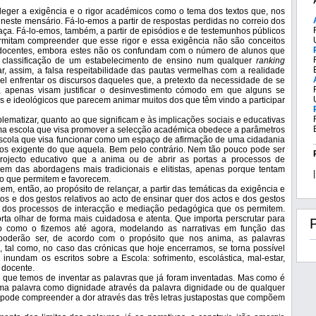
eleger a exigência e o rigor académicos como o tema dos textos que, nos
neste mensário. Fá-lo-emos a partir de respostas perdidas no correio dos
raça. Fá-lo-emos, também, a partir de episódios e de testemunhos públicos
rmitam compreender que esse rigor e essa exigência não são conceitos
 docentes, embora estes não os confundam com o número de alunos que
classificação de um estabelecimento de ensino num qualquer
ranking
ar, assim, a falsa respeitabilidade das pautas vermelhas com a realidade
l enfrentar os discursos daqueles que, a pretexto da necessidade de se
s, apenas visam justificar o desinvestimento cómodo em que alguns se
cos e ideológicos que parecem animar muitos dos que têm vindo a participar
blematizar, quanto ao que significam e às implicações sociais e educativas
uma escola que visa promover a selecção académica obedece a parâmetros
scola que visa funcionar como um espaço de afirmação de uma cidadania
os exigente do que aquela. Bem pelo contrário. Nem tão pouco pode ser
projecto educativo que a anima ou de abrir as portas a processos de
em das abordagens mais tradicionais e elitistas, apenas porque tentam
|
ão que permitem e favorecem.
m, então, ao propósito de relançar, a partir das temáticas da exigência e
os e dos gestos relativos ao acto de ensinar quer dos actos e dos gestos
o dos processos de interacção e mediação pedagógica que os permitem.
ta olhar de forma mais cuidadosa e atenta. Que importa perscrutar para
lo como o fizemos até agora, modelando as narrativas em função das
, poderão ser, de acordo com o propósito que nos anima, as palavras
m, tal como, no caso das crónicas que hoje encerramos, se torna possível
 inundam os escritos sobre a Escola: sofrimento, escolástica, mal-estar,
 docente.
ue temos de inventar as palavras que já foram inventadas. Mas como é
a palavra como dignidade através da palavra dignidade ou de qualquer
e pode compreender a dor através das três letras justapostas que compõem