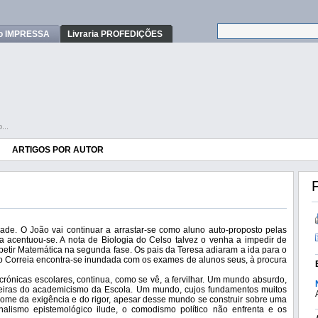
o IMPRESSA
Livraria PROFEDIÇÕES
...
ARTIGOS POR AUTOR
F
ade. O João vai continuar a arrastar-se como aluno auto-proposto pelas
 acentuou-se. A nota de Biologia do Celso talvez o venha a impedir de
petir Matemática na segunda fase. Os pais da Teresa adiaram a ida para o
do Correia encontra-se inundada com os exames de alunos seus, à procura
crónicas escolares, continua, como se vê, a fervilhar. Um mundo absurdo,
teiras do academicismo da Escola. Um mundo, cujos fundamentos muitos
ome da exigência e do rigor, apesar desse mundo se construir sobre uma
nalismo epistemológico ilude, o comodismo político não enfrenta e os