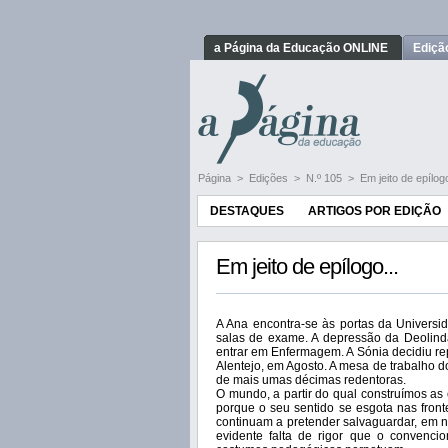
a Página da Educação ONLINE
Ediçã
Página
>
Edições
>
N.º 105
>
Em jeito de epílogo
DESTAQUES
ARTIGOS POR EDIÇÃO
Em jeito de epílogo...
A Ana encontra-se às portas da Universid
salas de exame. A depressão da Deolinda
entrar em Enfermagem. A Sónia decidiu re
Alentejo, em Agosto. A mesa de trabalho 
de mais umas décimas redentoras.
O mundo, a partir do qual construímos as 
porque o seu sentido se esgota nas fron
continuam a pretender salvaguardar, em n
evidente falta de rigor que o convencio