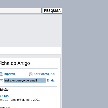
icha do Artigo
Imprimir
Abrir como PDF
Enviar
Edição:
N.º 105
Ano 10, Agosto/Setembro 2001