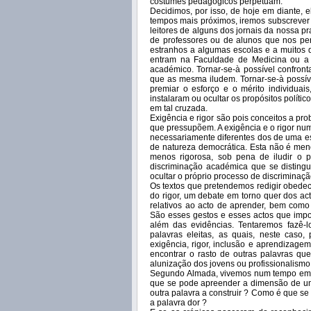
costumes pedagógicos perpetuam.
Decidimos, por isso, de hoje em diante, 
tempos mais próximos, iremos subscrever 
leitores de alguns dos jornais da nossa p
de professores ou de alunos que nos pe
estranhos a algumas escolas e a muitos
entram na Faculdade de Medicina ou a 
académico. Tornar-se-à possível confront
que as mesma iludem. Tornar-se-à possíve
premiar o esforço e o mérito individuai
instalaram ou ocultar os propósitos políti
em tal cruzada.
Exigência e rigor são pois conceitos a pro
que pressupõem. A exigência e o rigor n
necessariamente diferentes dos de uma e
de natureza democrática. Esta não é men
menos rigorosa, sob pena de iludir o 
discriminação académica que se distingu
ocultar o próprio processo de discriminaç
Os textos que pretendemos redigir obedece
do rigor, um debate em torno quer dos act
relativos ao acto de aprender, bem com
São esses gestos e esses actos que impor
além das evidências. Tentaremos fazê-
palavras eleitas, as quais, neste caso
exigência, rigor, inclusão e aprendizage
encontrar o rasto de outras palavras que
alunização dos jovens ou profissionalismo
Segundo Almada, vivemos num tempo em q
que se pode apreender a dimensão de um
outra palavra a construir ? Como é que s
a palavra dor ?