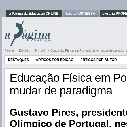
a Página da Educação ONLINE
Edição IMPRESSA
Livraria PRO
Página
>
Edições
>
N.º 166
>
Educação Física em Portugal deve mudar de paradigm
DESTAQUES
ARTIGOS POR EDIÇÃO
ARTIGOS POR AUTOR
Educação Física em Po
mudar de paradigma
Gustavo Pires, presiden
Olímpico de Portugal, ne