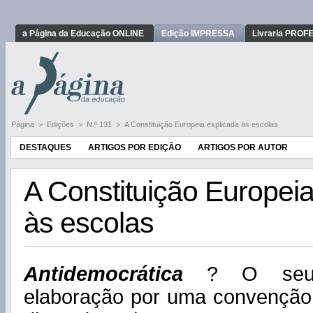
a Página da Educação ONLINE
Edição IMPRESSA
Livraria PRO
Página
>
Edições
>
N.º 131
>
A Constituição Europeia explicada às escolas
DESTAQUES
ARTIGOS POR EDIÇÃO
ARTIGOS POR AUTOR
A Constituição Europeia
às escolas
Antidemocrática
? O seu 
elaboração por uma convenção 