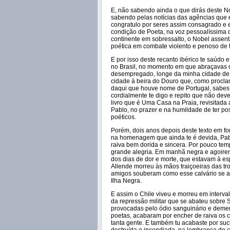
E, não sabendo ainda o que dirás deste No
sabendo pelas notícias das agências que es
congratulo por seres assim consagrado e 
condição de Poeta, na voz pessoalíssima 
continente em sobressalto, o Nobel assenta
poética em combate violento e penoso de 
E por isso deste recanto ibérico te saúdo e
no Brasil, no momento em que abraçavas o
desempregado, longe da minha cidade de in
cidade à beira do Douro que, como proclam
daqui que houve nome de Portugal, sabes, 
cordialmente te digo e repito que não deve
livro que é Uma Casa na Praia, revisitada 
Pablo, no prazer e na humildade de ter po
poéticos.
Porém, dois anos depois deste texto em fo
na homenagem que ainda te é devida, Pablo
raiva bem dorida e sincera. Por pouco tem
grande alegria. Em manhã negra e agoirent
dos dias de dor e morte, que estavam à e
Allende morreu às mãos traiçoeiras das tr
amigos souberam como esse calvário se ap
Ilha Negra.
E assim o Chile viveu e morreu em interva
da repressão militar que se abateu sobre
provocadas pelo ódio sanguinário e deme
poetas, acabaram por encher de raiva os c
tanta gente. E também tu acabaste por suc