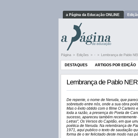
a Página da Educação ONLINE
Ediçã
Página
>
Edições
>
-
>
Lembrança de Pablo N
DESTAQUES
ARTIGOS POR EDIÇÃO
Lembrança de Pablo NE
De repente, o nome de Neruda, que parecia
sobretudo entre nós, onde a sua obra poét
Mas o êxito obtido com o filme O Carteiro
toda a razão, a presença do Poeta de Cant
sucesso, apareceu também recentemente 
Letras", Os Versos do Capitão, em que uma
poética de Neruda. Na relembrança de Pab
1971, aqui publico o texto de saudação que
forma de o ter felicitado deste modo nas p