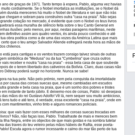
ste ano de graças de 1971. Tanto tempo à espera, Pablo, alguma vez havias
 muito cordialmente. Se o Nobel imortaliza as instituições, se o Nobel dá
ém duvida mereceres há muito o Nobel de literatura e sei que não irás
que chegam e sobram para construíres outra "casa na praia". Não sejas
 grande cotação no mercado, é evidente que com o Nobel os teus livros
quebrará essa muralha de silêncio feita sobre o teu Canto General em
enhas ilusões: pelo menos, por aqui, nestas paragens marítimas, neste
m definitivo assim aos quatro ventos, és ainda pouco conhecido e até
|
a tua obra poética como a de uma das vozes da América Latina que mais
é certo que o teu amigo Salvador Allende esfregará nesta hora as mãos de
dos chilenos.
o está para cantigas e os ventos trazem consigo talvez sinais de outras
gem simbólica de "Medusa" ou da tua "Cymbelina" que cruza outros
 vais receber e noutra "casa na praia" - essa bela casa de que soubeste
ois de o terem libertado dos cativeiros da Bolívia. Claro, duas casas não
tro Débray poderá surgir no horizonte. Nunca se sabe!
ora na tua pele. Não pelo prémio, nem pela conquista da imortalidade
as por causa das coroas suecas que, mesmo cambiadas em escudos
 outra grande e bela casa na praia, que é um sonho dos pobres e tristes
 em instante de tanto júbilo. E deixemo-nos de coisas, Pablo: só desejava
 das mãos do rei Gustavo Adolfo! Vê lá, nem sequer sou muito ambicioso,
já tens tudo e até tens, é verdade, essa excelente "casa na praia", onde em
s com mantimentos, vinho tinto e alguns romances policiais.
oisa: que vais fazer com esses milhares de coroas suecas trocadas em
livros? Não, não faças isso, Pablo. Trabalhaste de mais e mereces bem
a Ilha Negra, entre os objectos de que mais gostas e na sombra tutelar
a das traves do teu veleiro pelas mãos hábeis de Rafita, esse poeta-
 Pablo! Escuta agora o rumor incessante e calmo do mar tão perto de tua