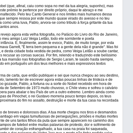
bel (que, afinal, caiu como sopa no mel da tua alegria, suponho), mas
te prémio te pertence por direito próprio, daqui te abraço e me
enaltecido. Pelo teu Canto General e nos limites mais humanos dessa
que sempre ressoa por este mundo quase virado do avesso e no teu
 como uma luva, Pablo, arvora-se como tributo à força gritante da tua
tantos anos.
 revejo agora esta velha fotografia, no Palácio do Livro do Rio de Janeiro,
 meu amigo Luiz Veiga Leitão, todo ele sorridente e poeta
fância. E, finalmente, assim te evoco, Pablo, de muito longe, por esta
ava Garrett, "È terra bem pequena e a gente dela não é grande". Mas foi
e desta cidade toda vestida de pedra, como Veiga Leitão a soube cantar,
s recusar as coroas suecas. Por fim, relendo e traduzindo este belíssimo
a tua mansão nas fotografias de Sergio Larain, te saúdo hasta siempre,
sto em português um dos teus melhores e mais expressivos textos
rma de carta, que então publiquei e sei que nunca chegou ao seu destino,
, lamento ter de escrever agora estas poucas linhas de tristeza e de
po gozaste, Pablo, a fortuna ou a sorte do Nobel recebido em hora de
a de Setembro de 1973 muito chuvoso, o Chile viveu e sofreu o calvário
spera para abalar o teu País de um a outro extremo. Lembro ainda como
opas de Pinochet, o rei Gustavo morreria pouco tempo depois, os teus
roximara do fim no assalto, destruição e morte da tua casa na recordada
lo de breves e dolorosos dias. A tua morte chegou nos tiros e desmandos
 Santiago em vagas tumultuosas de perseguições, prisões e muitas mortes
nte de uns tantos filhos da puta que sempre aparecem no caminho dos
ampos de futebol entre muitas palavras de protesto, dor e sofrimento de
umbir de coração esfrangalhado, a tua casa na praia foi saqueada,