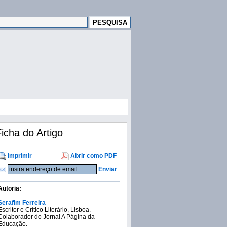
icha do Artigo
Imprimir
Abrir como PDF
Enviar
Autoria:
Serafim Ferreira
Escritor e Crítico Literário, Lisboa.
Colaborador do Jornal A Página da
Educação.