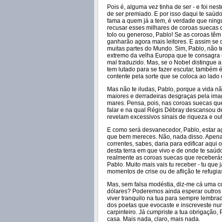
Pois é, alguma vez tinha de ser - e foi ne
de ser premiado. E por isso daqui te saúdo
fama a quem já a tem, é verdade que ningu
recusar esses milhares de coroas suecas 
tolo ou generoso, Pablo! Se as coroas têm
ganharão agora mais leitores. E assim se 
muitas partes do Mundo. Sim, Pablo, não t
extremo da velha Europa que te consagra e
mal traduzido. Mas, se o Nobel distingue 
tem lutado para se fazer escutar, também 
contente pela sorte que se coloca ao lado 
Mas não te iludas, Pablo, porque a vida nã
maiores e derradeiras desgraças pela ima
mares. Pensa, pois, nas coroas suecas que
falar e na qual Régis Débray descansou dep
revelam excessivos sinais de riqueza e ou
E como será desvanecedor, Pablo, estar ag
que bem mereces. Não, nada disso. Apen
correntes, sabes, daria para edificar aqui
desta terra em que vivo e de onde te saúdo
realmente as coroas suecas que receberás
Pablo. Muito mais vais tu receber - tu que 
momentos de crise ou de aflição te refugia
Mas, sem falsa modéstia, diz-me cá uma c
dólares? Poderemos ainda esperar outros 
viver tranquilo na tua para sempre lembrad
dos poetas que evocaste e inscreveste num
carpinteiro. Já cumpriste a tua obrigação,
casa. Mais nada, claro, mais nada.