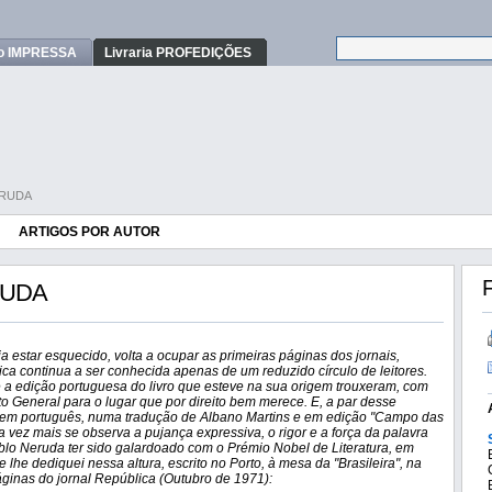
o IMPRESSA
Livraria PROFEDIÇÕES
ERUDA
ARTIGOS POR AUTOR
F
RUDA
 estar esquecido, volta a ocupar as primeiras páginas dos jornais,
ica continua a ser conhecida apenas de um reduzido círculo de leitores.
 e a edição portuguesa do livro que esteve na sua origem trouxeram, com
o General para o lugar que por direito bem merece. E, a par desse
em português, numa tradução de Albano Martins e em edição "Campo das
 vez mais se observa a pujança expressiva, o rigor e a força da palavra
lo Neruda ter sido galardoado com o Prémio Nobel de Literatura, em
 lhe dediquei nessa altura, escrito no Porto, à mesa da "Brasileira", na
áginas do jornal República (Outubro de 1971):