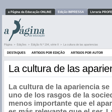
a Página da Educação ONLINE
Edição IMPRESSA
Livraria PRO
Página
>
Edições
>
Edição N.º 194, série II
>
La cultura de las apariencias
DESTAQUES
ARTIGOS POR EDIÇÃO
ARTIGOS POR AUTOR
La cultura de las aparie
La cultura de la apariencia 
uno de los rasgos de la socied
menos importante que el apare
es más relevante que el ser. L