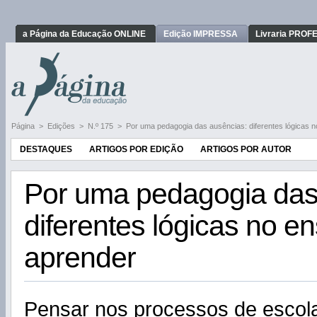
a Página da Educação ONLINE
Edição IMPRESSA
Livraria PRO
Página
>
Edições
>
N.º 175
>
Por uma pedagogia das ausências: diferentes lógicas n
DESTAQUES
ARTIGOS POR EDIÇÃO
ARTIGOS POR AUTOR
Por uma pedagogia das
diferentes lógicas no en
aprender
Pensar nos processos de escol