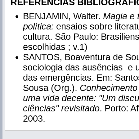
REFERÊNCIAS BIBLIOGRÁFI
BENJAMIN, Walter.
Magia e t
política:
ensaios sobre literat
cultura. São Paulo: Brasilien
escolhidas ; v.1)
SANTOS, Boaventura de Sou
sociologia das ausências e 
das emergências. Em: Santo
Sousa (Org.).
Conhecimento 
uma vida decente: "Um
disc
ciências" revisitado
. Porto: 
2003.