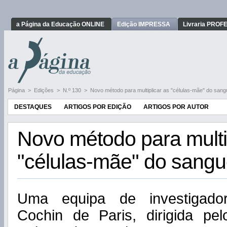
a Página da Educação ONLINE
Edição IMPRESSA
Livraria PRO
Página
>
Edições
>
N.º 130
>
Novo método para multiplicar as "células-mãe" do sang
DESTAQUES
ARTIGOS POR EDIÇÃO
ARTIGOS POR AUTOR
Novo método para multi
"células-mãe" do sang
Uma equipa de investigador
Cochin de Paris, dirigida pel