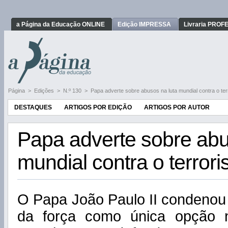
a Página da Educação ONLINE
Edição IMPRESSA
Livraria PRO
Página
>
Edições
>
N.º 130
>
Papa adverte sobre abusos na luta mundial contra o te
DESTAQUES
ARTIGOS POR EDIÇÃO
ARTIGOS POR AUTOR
Papa adverte sobre abu
mundial contra o terror
O Papa João Paulo II condenou
da força como única opção n