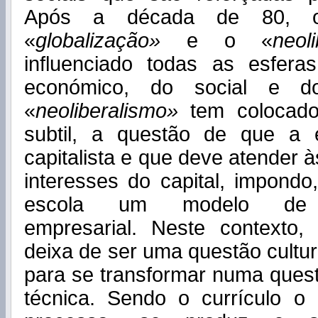
Após a década de 80, o
«
globalização»
e o «
neol
influenciado todas as esferas
económico, do social e d
«
neoliberalismo»
tem colocado
subtil, a questão de que a 
capitalista e que deve atender 
interesses do capital, impond
escola um modelo de f
empresarial. Neste contexto
deixa de ser uma questão cultural
para se transformar numa ques
técnica. Sendo o currículo 