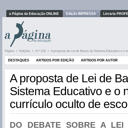
a Página da Educação ONLINE
Edição IMPRESSA
Livraria PRO
Página
>
Edições
>
N.º 128
>
A proposta de Lei de Bases do Sistema Educativo e o no
DESTAQUES
ARTIGOS POR EDIÇÃO
ARTIGOS POR AUTOR
A proposta de Lei de B
Sistema Educativo e o 
currículo oculto de esco
DO DEBATE SOBRE A LEI