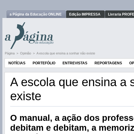
a Página da Educação ONLINE
Edição IMPRESSA
Livraria PRO
Página
>
Opinião
>
A escola que ensina a sonhar não existe
NOTÍCIAS
PORTEFÓLIO
ENTREVISTAS
REPORTAGENS
OP
A escola que ensina a 
existe
O manual, a ação dos profes
debitam e debitam, a memori