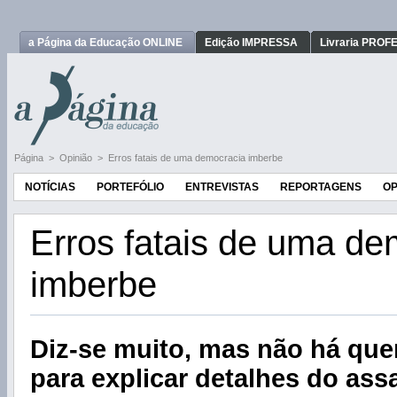
a Página da Educação ONLINE
Edição IMPRESSA
Livraria PRO
Página
>
Opinião
>
Erros fatais de uma democracia imberbe
NOTÍCIAS
PORTEFÓLIO
ENTREVISTAS
REPORTAGENS
OP
Erros fatais de uma de
imberbe
Diz-se muito, mas não há que
para explicar detalhes do assa