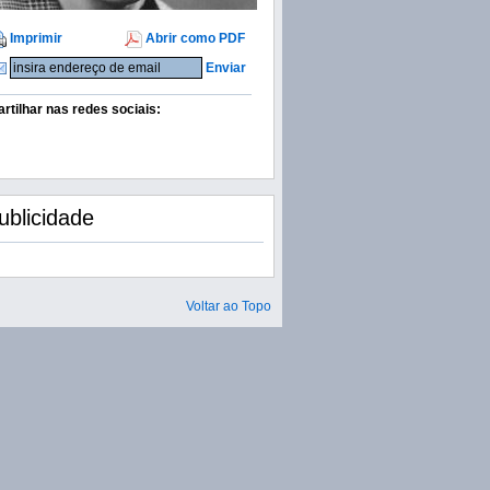
Imprimir
Abrir como PDF
Enviar
artilhar nas redes sociais:
ublicidade
Voltar ao Topo