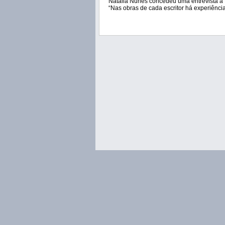
Natália Nunes concedeu uma entrevista à 
“Nas obras de cada escritor há experiênci