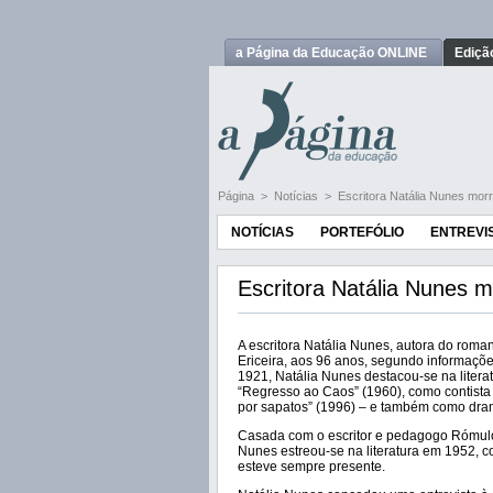
a Página da Educação ONLINE
Ediçã
Página
>
Notícias
>
Escritora Natália Nunes mor
NOTÍCIAS
PORTEFÓLIO
ENTREVI
Escritora Natália Nunes 
A escritora Natália Nunes, autora do roma
Ericeira, aos 96 anos, segundo informaçõ
1921, Natália Nunes destacou-se na liter
“Regresso ao Caos” (1960), como contista
por sapatos” (1996) – e também como dram
Casada com o escritor e pedagogo Rómulo
Nunes estreou-se na literatura em 1952, c
esteve sempre presente.