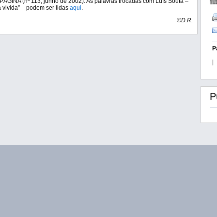
PÁGINA (nº 113, junho de 2002). As palavras trocadas com Luís Souta –
a vivida” – podem ser lidas
aqui
.
©D.R.
P
|
P