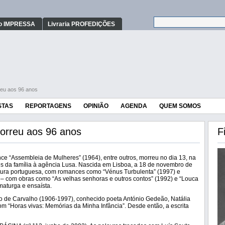
o IMPRESSA
Livraria PROFEDIÇÕES
reu aos 96 anos
STAS
REPORTAGENS
OPINIÃO
AGENDA
QUEM SOMOS
morreu aos 96 anos
F
nce “Assembleia de Mulheres” (1964), entre outros, morreu no dia 13, na
es da família à agência Lusa. Nascida em Lisboa, a 18 de novembro de
atura portuguesa, com romances como “Vénus Turbulenta” (1997) e
 – com obras como “As velhas senhoras e outros contos” (1992) e “Louca
aturga e ensaísta.
 de Carvalho (1906-1997), conhecido poeta António Gedeão, Natália
om “Horas vivas: Memórias da Minha Infância”. Desde então, a escrita