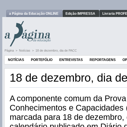
a Página da Educação ONLINE
Edição IMPRESSA
Livraria PRO
Página
>
Notícias
>
18 de dezembro, dia de PACC
NOTÍCIAS
PORTEFÓLIO
ENTREVISTAS
REPORTAGENS
OP
18 de dezembro, dia 
A componente comum da Prova 
Conhecimentos e Capacidades 
marcada para 18 de dezembro, 
calendário publicado em Diário 