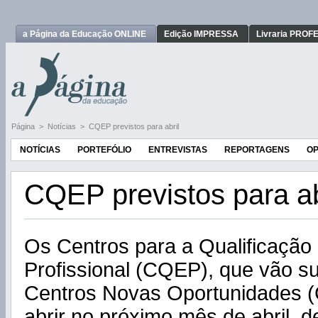
a Página da Educação ONLINE
Edição IMPRESSA
Livraria PRO
Página
>
Notícias
>
CQEP previstos para abril
NOTÍCIAS
PORTEFÓLIO
ENTREVISTAS
REPORTAGENS
OP
CQEP previstos para ab
Os Centros para a Qualificação
Profissional (CQEP), que vão sub
Centros Novas Oportunidades 
abrir no próximo mês de abril, d