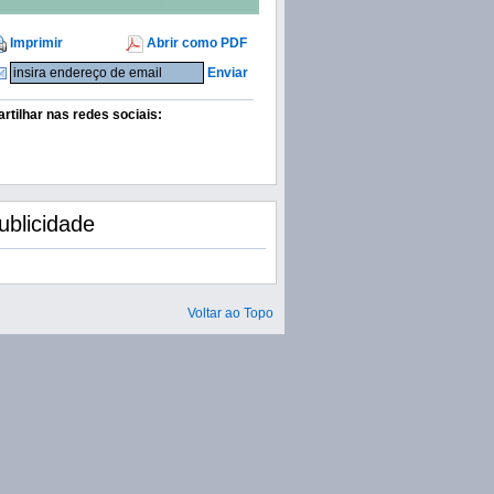
Imprimir
Abrir como PDF
Enviar
artilhar nas redes sociais:
ublicidade
Voltar ao Topo