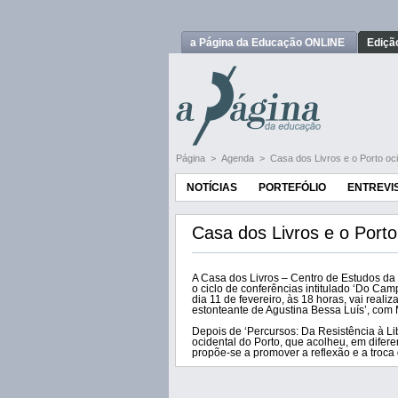
a Página da Educação ONLINE
Ediçã
Página
>
Agenda
>
Casa dos Livros e o Porto oc
NOTÍCIAS
PORTEFÓLIO
ENTREVI
Casa dos Livros e o Porto
A Casa dos Livros – Centro de Estudos da 
o ciclo de conferências intitulado ‘Do Cam
dia 11 de fevereiro, às 18 horas, vai reali
estonteante de Agustina Bessa Luís’, com
Depois de ‘Percursos: Da Resistência à L
ocidental do Porto, que acolheu, em difere
propõe-se a promover a reflexão e a troca 