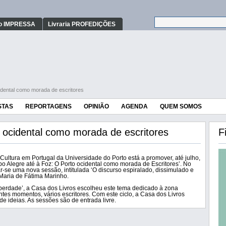
o IMPRESSA
Livraria PROFEDIÇÕES
idental como morada de escritores
STAS
REPORTAGENS
OPINIÃO
AGENDA
QUEM SOMOS
 ocidental como morada de escritores
F
Cultura em Portugal da Universidade do Porto está a promover, até julho,
po Alegre até à Foz: O Porto ocidental como morada de Escritores’. No
zar-se uma nova sessão, intitulada ‘O discurso espiralado, dissimulado e
 Maria de Fátima Marinho.
iberdade’, a Casa dos Livros escolheu este tema dedicado à zona
ntes momentos, vários escritores. Com este ciclo, a Casa dos Livros
de ideias. As sessões são de entrada livre.