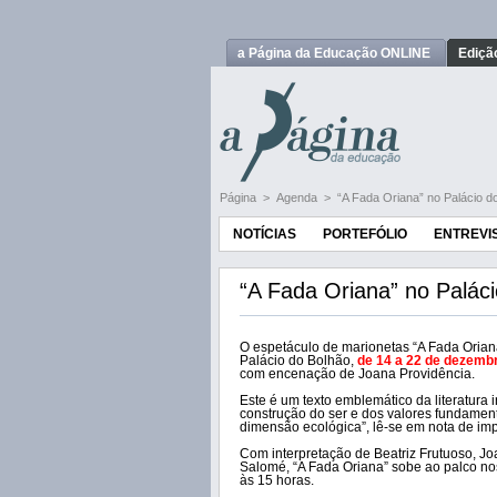
a Página da Educação ONLINE
Ediçã
Página
>
Agenda
>
“A Fada Oriana” no Palácio d
NOTÍCIAS
PORTEFÓLIO
ENTREVI
“A Fada Oriana” no Palác
O espetáculo de marionetas “A Fada Orian
Palácio do Bolhão,
de 14 a 22 de dezemb
com encenação de Joana Providência.
Este é um texto emblemático da literatura 
construção do ser e dos valores fundamen
dimensão ecológica”, lê-se em nota de im
Com interpretação de Beatriz Frutuoso, J
Salomé, “A Fada Oriana” sobe ao palco nos
às 15 horas.