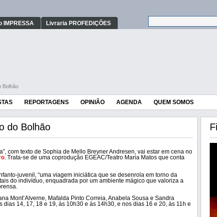
o IMPRESSA
Livraria PROFEDIÇÕES
o Bolhão
STAS
REPORTAGENS
OPINIÃO
AGENDA
QUEM SOMOS
io do Bolhão
F
a”, com texto de Sophia de Mello Breyner Andresen, vai estar em cena no
ro
. Trata-se de uma coprodução EGEAC/Teatro Maria Matos que conta
infanto-juvenil, “uma viagem iniciática que se desenrola em torno da
tais do indivíduo, enquadrada por um ambiente mágico que valoriza a
prensa.
oana Mont’Alverne, Mafalda Pinto Correia, Anabela Sousa e Sandra
 dias 14, 17, 18 e 19, às 10h30 e às 14h30, e nos dias 16 e 20, às 11h e