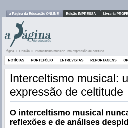
a Página da Educação ONLINE
Edição IMPRESSA
Livraria PRO
Página
>
Opinião
>
Interceltismo musical: uma expressão de celtitude
NOTÍCIAS
PORTEFÓLIO
ENTREVISTAS
REPORTAGENS
OP
Interceltismo musical:
expressão de celtitude
O interceltismo musical nunca
reflexões e de análises despi