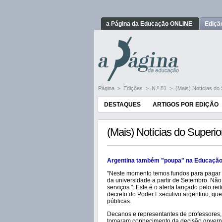
a Página da Educação ONLINE
Ediçã
Página
>
Edições
>
N.º 81
>
(Mais) Notícias do 
DESTAQUES
ARTIGOS POR EDIÇÃO
(Mais) Notícias do Superio
Argentina também "poupa" na Educaçã
"Neste momento temos fundos para pagar os
da universidade a partir de Setembro. Não 
serviços.". Este é o alerta lançado pelo 
decreto do Poder Executivo argentino, qu
públicas.
Decanos e representantes de professores,
tomaram conhecimento da decisão governa