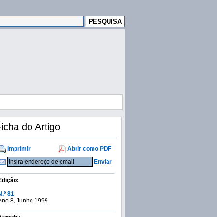
icha do Artigo
Imprimir
Abrir como PDF
Enviar
Edição:
N.º 81
Ano 8, Junho 1999