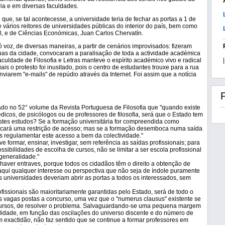
ria e em diversas faculdades.
que, se tal acontecesse, a universidade teria de fechar as portas a 1 de
 vários reitores de universidades públicas do interior do país, bem como
l, e de Ciências Económicas, Juan Carlos Chervatín.
 voz, de diversas maneiras, a partir de cenários improvisados: fizeram
uas da cidade, convocaram a paralisação de toda a actividade académica
culdade de Filosofia e Letras manteve o espírito académico vivo e radical
|
is o protesto foi inusitado, pois o centro de estudantes trouxe para a rua
iarem "e-mails" de repúdio através da Internet. Foi assim que a notícia
do no 52° volume da Revista Portuguesa de Filosofia que "quando existe
icos, de psicólogos ou de professores de filosofia, será que o Estado tem
 estes estudos? Se a formação universitária for compreendida como
tificará uma restrição de acesso; mas se a formação desemboca numa saída
os regulamentar este acesso a bem da colectividade."
 formar, ensinar, investigar, sem referência as saídas profissionais; para
ossibilidades de escolha de cursos, não se limitar a ser escola profissional
 generalidade."
 haver entraves, porque todos os cidadãos têm o direito a obtenção de
aqui qualquer interesse ou perspectiva que não seja de índole puramente
sas universidades deveriam abrir as portas a todos os interessados, sem
ofissionais são maioritariamente garantidas pelo Estado, será de todo o
as vagas postas a concurso, uma vez que o "numerus clausus" existente se
cursos, de resolver o problema. Salvaguardando-se uma pequena margem
bilidade, em função das oscilações do universo discente e do número de
m exactidão, não faz sentido que se continue a formar professores em