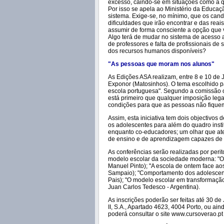
excesso, caindo-se em situações como a q
Por isso se apela ao Ministério da Educaç
sistema. Exige-se, no mínimo, que os cand
dificuldades que irão encontrar e das reai
assumir de forma consciente a opção que 
Algo terá de mudar no sistema de acesso 
de professores e falta de profissionais d
dos recursos humanos disponíveis?
"As pessoas que moram nos alunos"
As Edições ASA realizam, entre 8 e 10 de 
Exponor (Matosinhos). O tema escolhido p
escola portuguesa". Segundo a comissão or
está primeiro que qualquer imposição legal
condições para que as pessoas não fiquem 
Assim, esta iniciativa tem dois objectivos 
os adolescentes para além do quadro insti
enquanto co-educadores; um olhar que aten
de ensino e de aprendizagem capazes de d
As conferências serão realizadas por peri
modelo escolar da sociedade moderna: "Os f
Manuel Pinto); "A escola de ontem face a
Sampaio); "Comportamento dos adolescent
Pais); "O modelo escolar em transformação
Juan Carlos Tedesco - Argentina).
As inscrições poderão ser feitas até 30 d
II, S.A., Apartado 4623, 4004 Porto, ou ai
poderá consultar o site www.cursoverao.pt 