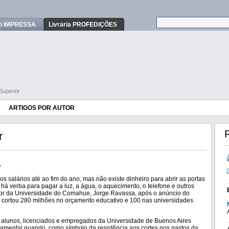
o IMPRESSA
Livraria PROFEDIÇÕES
Superior
ARTIGOS POR AUTOR
F
r
o
 salários até ao fim do ano, mas não existe dinheiro para abrir as portas
há verba para pagar a luz, a água, o aquecimento, o telefone e outros
reitor da Universidade do Comahue, Jorge Ravassa, após o anúncio do
e cortou 280 milhões no orçamento educativo e 100 nas universidades
 alunos, licenciados e empregados da Universidade de Buenos Aires
mental quando, como símbolo da resistência aos cortes nos gastos da