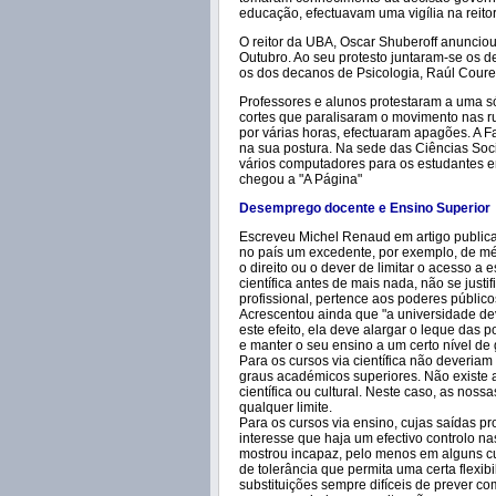
educação, efectuavam uma vigília na reito
O reitor da UBA, Oscar Shuberoff anunciou 
Outubro. Ao seu protesto juntaram-se os de
os dos decanos de Psicologia, Raúl Coure
Professores e alunos protestaram a uma só
cortes que paralisaram o movimento nas r
por várias horas, efectuaram apagões. A Fa
na sua postura. Na sede das Ciências Socia
vários computadores para os estudantes env
chegou a "A Página"
Desemprego docente e Ensino Superior
Escreveu Michel Renaud em artigo publica
no país um excedente, por exemplo, de méd
o direito ou o dever de limitar o acesso a
científica antes de mais nada, não se jus
profissional, pertence aos poderes públic
Acrescentou ainda que "a universidade deve
este efeito, ela deve alargar o leque das p
e manter o seu ensino a um certo nível de
Para os cursos via científica não deveriam
graus académicos superiores. Não existe 
científica ou cultural. Neste caso, as nos
qualquer limite.
Para os cursos via ensino, cujas saídas pr
interesse que haja um efectivo controlo n
mostrou incapaz, pelo menos em alguns 
de tolerância que permita uma certa flexi
substituições sempre difíceis de prever co