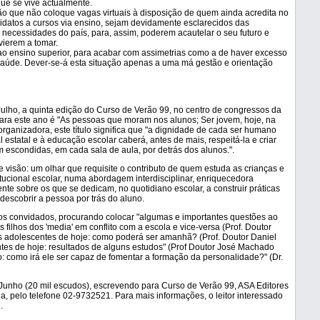
ue se vive actualmente.
ão que não coloque vagas virtuais à disposição de quem ainda acredita no
idatos a cursos via ensino, sejam devidamente esclarecidos das
s necessidades do país, para, assim, poderem acautelar o seu futuro e
vierem a tomar.
ao ensino superior, para acabar com assimetrias como a de haver excesso
e saúde. Dever-se-á esta situação apenas a uma má gestão e orientação
Julho, a quinta edição do Curso de Verão 99, no centro de congressos da
ara este ano é "As pessoas que moram nos alunos; Ser jovem, hoje, na
ganizadora, este título significa que "a dignidade de cada ser humano
 estatal e à educação escolar caberá, antes de mais, respeitá-la e criar
escondidas, em cada sala de aula, por detrás dos alunos.".
de visão: um olhar que requisite o contributo de quem estuda as crianças e
tucional escolar, numa abordagem interdisciplinar, enriquecedora
te sobre os que se dedicam, no quotidiano escolar, a construir práticas
escobrir a pessoa por trás do aluno.
tos convidados, procurando colocar "algumas e importantes questões ao
ilhos dos 'media' em conflito com a escola e vice-versa (Prof. Doutor
os adolescentes de hoje: como poderá ser amanhã? (Prof. Doutor Daniel
es de hoje: resultados de alguns estudos" (Prof Doutor José Machado
: como irá ele ser capaz de fomentar a formação da personalidade?" (Dr.
e Junho (20 mil escudos), escrevendo para Curso de Verão 99, ASA Editores
nda, pelo telefone 02-9732521. Para mais informações, o leitor interessado
.