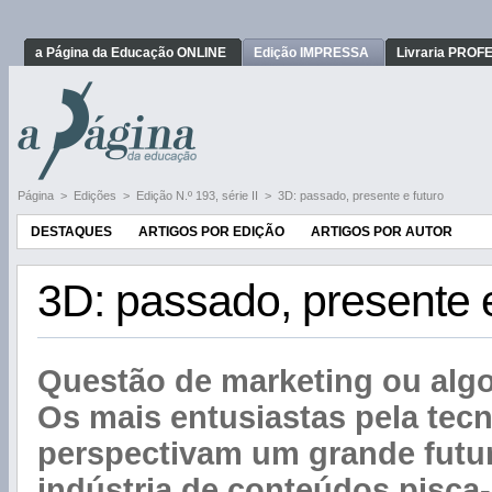
a Página da Educação ONLINE
Edição IMPRESSA
Livraria PRO
Página
>
Edições
>
Edição N.º 193, série II
>
3D: passado, presente e futuro
DESTAQUES
ARTIGOS POR EDIÇÃO
ARTIGOS POR AUTOR
3D: passado, presente e
Questão de marketing ou alg
Os mais entusiastas pela tec
perspectivam um grande futur
indústria de conteúdos pisca-