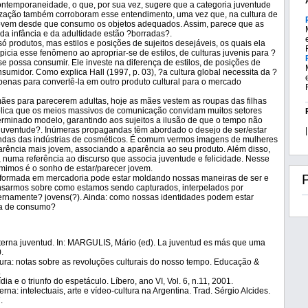
contemporaneidade, o que, por sua vez, sugere que a categoria juventude
ilização também corroboram esse entendimento, uma vez que, na cultura de
jovem desde que consumo os objetos adequados. Assim, parece que as
da infância e da adultidade estão ?borradas?.
ó produtos, mas estilos e posições de sujeitos desejáveis, os quais ela
icia esse fenômeno ao apropriar-se de estilos, de culturas juvenis para ?
 possa consumir. Ele investe na diferença de estilos, de posições de
onsumidor. Como explica Hall (1997, p. 03), ?a cultura global necessita da ?
enas para convertê-la em outro produto cultural para o mercado
mães para parecerem adultas, hoje as mães vestem as roupas das filhas
plica que os meios massivos de comunicação convidam muitos setores
erminado modelo, garantindo aos sujeitos a ilusão de que o tempo não
juventude?. Inúmeras propagandas têm abordado o desejo de ser/estar
|
das das indústrias de cosméticos. É comum vermos imagens de mulheres
arência mais jovem, associando a aparência ao seu produto. Além disso,
, numa referência ao discurso que associa juventude e felicidade. Nesse
mimos é o sonho de estar/parecer jovem.
nsformada em mercadoria pode estar moldando nossas maneiras de ser e
ensarmos sobre como estamos sendo capturados, interpelados por
ernamente? jovens(?). Ainda: como nossas identidades podem estar
ra de consumo?
eterna juventud. In: MARGULIS, Mário (ed). La juventud es más que uma
.
ltura: notas sobre as revoluções culturais do nosso tempo. Educação &
.
a e o triunfo do espetáculo. Líbero, ano VI, Vol. 6, n.11, 2001.
: intelectuais, arte e vídeo-cultura na Argentina. Trad. Sérgio Alcides.
.