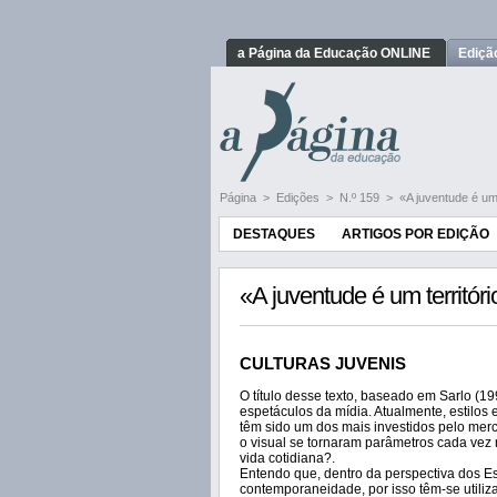
a Página da Educação ONLINE
Ediçã
Página
>
Edições
>
N.º 159
>
«A juventude é um
DESTAQUES
ARTIGOS POR EDIÇÃO
«A juventude é um territór
CULTURAS JUVENIS
O título desse texto, baseado em Sarlo (19
espetáculos da mídia. Atualmente, estilos 
têm sido um dos mais investidos pelo merca
o visual se tornaram parâmetros cada vez 
vida cotidiana?.
Entendo que, dentro da perspectiva dos Est
contemporaneidade, por isso têm-se utiliz