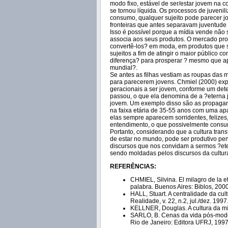
modo fixo, estável de ser/estar jovem na 
se tornou líquida. Os processos de juven
consumo, qualquer sujeito pode parecer 
fronteiras que antes separavam juventude 
Isso é possível porque a mídia vende não s
associa aos seus produtos. O mercado prop
convertê-los? em moda, em produtos que se
sujeitos a fim de atingir o maior público c
diferença? para prosperar ? mesmo que ap
mundial?.
Se antes as filhas vestiam as roupas das 
para parecerem jovens. Chmiel (2000) ex
geracionais a ser jovem, conforme um det
passou, o que ela denomina de a ?eterna 
jovem. Um exemplo disso são as propagan
na faixa etária de 35-55 anos com uma ap
elas sempre aparecem sorridentes, felizes
entendimento, o que possivelmente consu
Portanto, considerando que a cultura tra
de estar no mundo, pode ser produtivo p
discursos que nos convidam a sermos ?et
sendo moldadas pelos discursos da cultu
REFERÊNCIAS:
CHMIEL, Silvina. El milagro de la 
palabra. Buenos Aires: Biblos, 2000
HALL, Stuart. A centralidade da cu
Realidade, v. 22, n.2, jul./dez. 1997
KELLNER, Douglas. A cultura da mídi
SARLO, B. Cenas da vida pós-moderna
Rio de Janeiro: Editora UFRJ, 1997