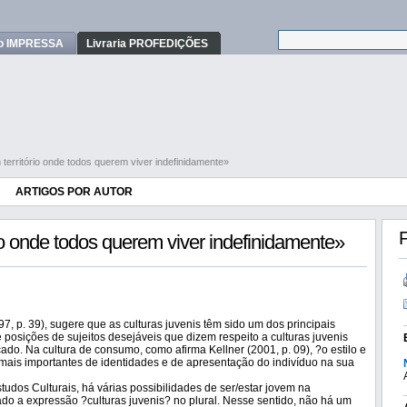
o IMPRESSA
Livraria PROFEDIÇÕES
 território onde todos querem viver indefinidamente»
ARTIGOS POR AUTOR
F
io onde todos querem viver indefinidamente»
97, p. 39), sugere que as culturas juvenis têm sido um dos principais
e posições de sujeitos desejáveis que dizem respeito a culturas juvenis
do. Na cultura de consumo, como afirma Kellner (2001, p. 09), ?o estilo e
mais importantes de identidades e de apresentação do indivíduo na sua
udos Culturais, há várias possibilidades de ser/estar jovem na
ado a expressão ?culturas juvenis? no plural. Nesse sentido, não há um