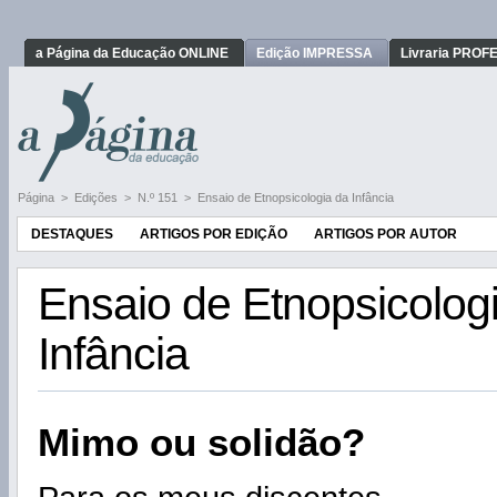
a Página da Educação ONLINE
Edição IMPRESSA
Livraria PRO
Página
>
Edições
>
N.º 151
>
Ensaio de Etnopsicologia da Infância
DESTAQUES
ARTIGOS POR EDIÇÃO
ARTIGOS POR AUTOR
Ensaio de Etnopsicolog
Infância
Mimo ou solidão?