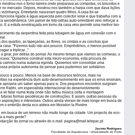
te mostrou-nos o forno-lareira onde preparava as compotas, os biscoitos e
r no mercado. Depois, mostrou-nos também a harpa com que dava lições
 vizinhança. Entretanto nasceram quatro filhos. A casa foi-se
unciona ligada à água aquecida pelo colector solar e que trabalha com a
ca aerodinâmica. Um painel de foto-pilhas auto-orientável veio reforçar a
o. E a estufa envidraçada em torno da casa veio permitir uma melhor bio-
uecimento da serpentina feita pela tubagem de água em conexão com o
ral.
s quartos, as tapeçarias, as flores, os cristais e as conchas que
da casa. "Fizemos tudo isto aos poucos. Empréstimos, o menos possível
ar a triplicar..."
 a girar, por detrás do pomar. Ao mesmo tempo que víamos as colmeias, o
licava: "Quisemos construir esta micro-economia, esta procura de
a cairmos numa autarcia egoísta. Quisemos sim consolidar uma
ssa própria autonomia de pensar para pudermos ser solidários
 pouco a pouco. Menos na base de discursos teóricos, mais na
 Mais na experiência dum auto-desenvolvimento em que os erros ensinam,
ue apropria um saber apenas para si. Dos pequenos encontros surgiram
rre Rabhi, um especialista internacional do desenvolvimento
 a vir falar numa festa onde não faltou música celta e montagem
 futuras formas geodésicas de construções. E assim, outras pessoas da
e aspirações e interesses. Outros ainda vieram de mais longe em busca de
rem o embrião desta eco-aldeia em Moisdon la Rivière.
e em busca de um terreno não muito longe da cidade. Um projecto de eco-
ssa a mais gente?
edacção do jornal ou através do e.mail: pagina@mail.telepac.pt
Jacinto Rodrigues
Faculdade de Arquitectura - Universidade do Porto