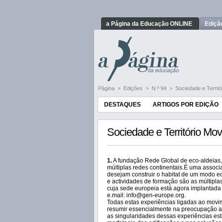
a Página da Educação ONLINE
Ediçã
Página
>
Edições
>
N.º 94
>
Sociedade e Territ
DESTAQUES
ARTIGOS POR EDIÇÃO
Sociedade e Território Mo
1.
A fundação Rede Global de eco-aldeias,
múltiplas redes continentais.É uma associa
desejam construir o habitat de um modo ec
e actividades de formação são as múltipla
cuja sede europeia está agora implantada na
e.mail: info@gen-europe.org.
Todas estas experiências ligadas ao movi
resumir essencialmente na preocupação am
as singularidades dessas experiências est