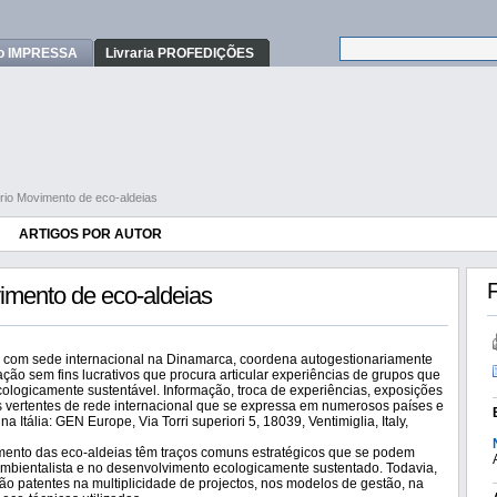
o IMPRESSA
Livraria PROFEDIÇÕES
ório Movimento de eco-aldeias
ARTIGOS POR AUTOR
F
vimento de eco-aldeias
 com sede internacional na Dinamarca, coordena autogestionariamente
ção sem fins lucrativos que procura articular experiências de grupos que
ologicamente sustentável. Informação, troca de experiências, exposições
s vertentes de rede internacional que se expressa em numerosos países e
 Itália: GEN Europe, Via Torri superiori 5, 18039, Ventimiglia, Italy,
mento das eco-aldeias têm traços comuns estratégicos que se podem
bientalista e no desenvolvimento ecologicamente sustentado. Todavia,
ão patentes na multiplicidade de projectos, nos modelos de gestão, na