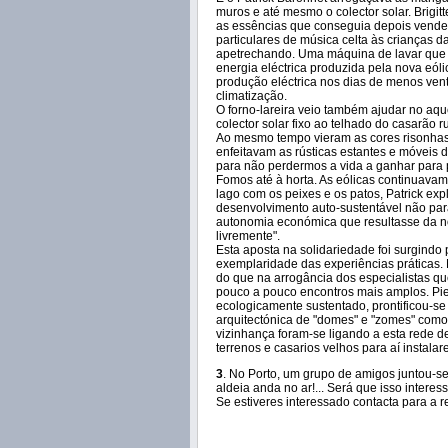
muros e até mesmo o colector solar. Brigit
as essências que conseguia depois vende
particulares de música celta às crianças da
apetrechando. Uma máquina de lavar que f
energia eléctrica produzida pela nova eóli
produção eléctrica nos dias de menos vent
climatização.
O forno-lareira veio também ajudar no aq
colector solar fixo ao telhado do casarão ru
Ao mesmo tempo vieram as cores risonhas do
enfeitavam as rústicas estantes e móveis 
para não perdermos a vida a ganhar para pag
Fomos até à horta. As eólicas continuavam
lago com os peixes e os patos, Patrick exp
desenvolvimento auto-sustentável não par
autonomia económica que resultasse da no
livremente".
Esta aposta na solidariedade foi surgindo
exemplaridade das experiências práticas.
do que na arrogância dos especialistas q
pouco a pouco encontros mais amplos. Pie
ecologicamente sustentado, prontificou-se
arquitectónica de "domes" e "zomes" como
vizinhança foram-se ligando a esta rede d
terrenos e casarios velhos para aí instala
3
. No Porto, um grupo de amigos juntou-s
aldeia anda no ar!... Será que isso intere
Se estiveres interessado contacta para a r