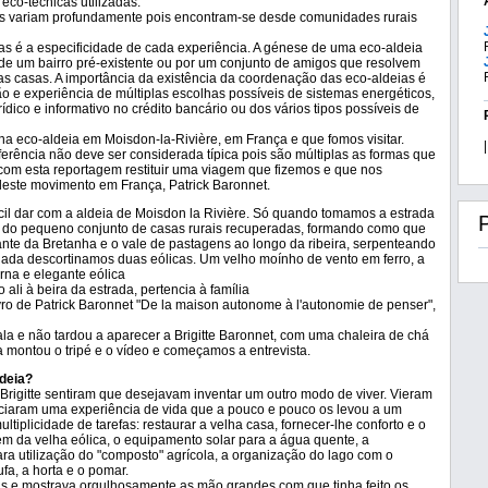
eco-técnicas utilizadas.
s variam profundamente pois encontram-se desde comunidades rurais
ias é a especificidade de cada experiência. A génese de uma eco-aldeia
 de um bairro pré-existente ou por um conjunto de amigos que resolvem
as casas. A importância da existência da coordenação das eco-aldeias é
 e experiência de múltiplas escolhas possíveis de sistemas energéticos,
ídico e informativo no crédito bancário ou dos vários tipos possíveis de
eco-aldeia em Moisdon-la-Rivière, em França e que fomos visitar.
|
rência não deve ser considerada típica pois são múltiplas as formas que
com esta reportagem restituir uma viagem que fizemos e que nos
este movimento em França, Patrick Baronnet.
ícil dar com a aldeia de Moisdon la Rivière. Só quando tomamos a estrada
o do pequeno conjunto de casas rurais recuperadas, formando como que
ante da Bretanha e o vale de pastagens ao longo da ribeira, serpenteando
ada descortinamos duas eólicas. Um velho moínho de vento em ferro, a
rna e elegante eólica
ali à beira da estrada, pertencia à família
vro de Patrick Baronnet "De la maison autonome à l'autonomie de penser",
ala e não tardou a aparecer a Brigitte Baronnet, com uma chaleira de chá
a montou o tripé e o vídeo e começamos a entrevista.
deia?
 Brigitte sentiram que desejavam inventar um outro modo de viver. Vieram
iciaram uma experiência de vida que a pouco e pouco os levou a um
iplicidade de tarefas: restaurar a velha casa, fornecer-lhe conforto e o
 da velha eólica, o equipamento solar para a água quente, a
ara utilização do "composto" agrícola, a organização do lago com o
fa, a horta e o pomar.
s e mostrava orgulhosamente as mão grandes com que tinha feito os