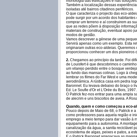
morfologia das edificações e nas soluções 
Também a localização dessas experiência
isoladas até bairros citadinos periféricos.
O que caracteriza o projecto das eco-alde
pode surgir por um acordo dos habitantes
comprar um terreno e aí construirem as su
que as redes põem à disposição informação
materiais de construção, eventual apoio jur
modos de gestão.
Vamos descrever a génese de uma pequena 
Servirá apenas como um exemplo. Esta refe
originaram outras eco-aldeias. Queremos 
proporcionou conhecer um dos pioneiros d
2.
Chegamos ao princípio da tarde. Foi dif
de Louisfert é que descobrimos o caminh
um vilarejo perdido entre o bosque verdej
ao fundo das mansas colinas. Logo à cheg
lembrar os filmes do Far West e uma mode
aerodinâmica. A rústica casa em pedra logo 
Baronnet. Eu levava debaixo do braço o li
Ed. Le Soufle d'Or et L'Orée du Bois, 1997.
O Patrick fez-nos entrar para uma ampla s
de alecrim e uns biscoitos de aveia. A Ros
Quando, quem e como começou a eco-al
Pouco depois de Maio de 68, o Patrick e a
como professores para aquela região e in
emprego a meio tempo para dar vasão à mult
equipamento para a autonomia. A montagem
canalização da água, a sanita reciclável p
ecosistema de algas, peixes e patos, a estu
E o Patrick Baronnet arregaçava as manga