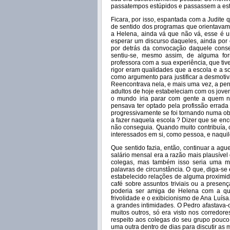
passatempos estúpidos e passassem a estu
Ficara, por isso, espantada com a Judite 
de sentido dos programas que orientavam
a Helena, ainda vá que não vá, esse é u
esperar um discurso daqueles, ainda por
por detrás da convocação daquele conse
sentiu-se, mesmo assim, de alguma fo
professora com a sua experiência, que tiv
rigor eram qualidades que a escola e a so
como argumento para justificar a desmotiv
Reencontrava nela, e mais uma vez, a perm
adultos de hoje estabeleciam com os joven
o mundo iria parar com gente a quem 
pensava ter optado pela profissão errad
progressivamente se foi tornando numa ob
a fazer naquela escola ? Dizer que se enc
não conseguia. Quando muito contribuía, c
interessados em si, como pessoa, e naquil
Que sentido fazia, então, continuar a agu
salário mensal era a razão mais plausível
colegas, mas também isso seria uma me
palavras de circunstância. O que, diga-
estabelecido relações de alguma proximid
café sobre assuntos triviais ou a prese
poderia ser amiga de Helena com a q
frivolidade e o exibicionismo de Ana Luís
a grandes intimidades. O Pedro afastava-
muitos outros, só era visto nos corredo
respeito aos colegas do seu grupo pouco h
uma outra dentro de dias para discutir as