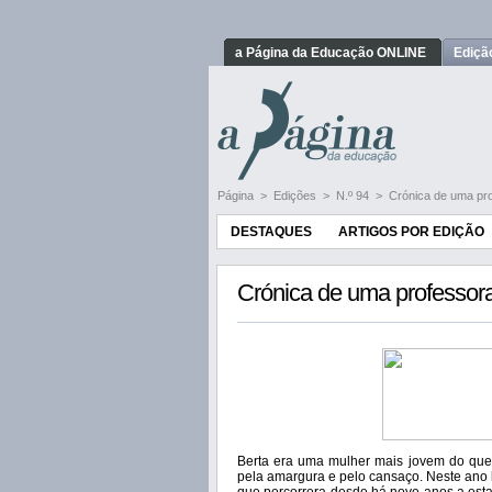
a Página da Educação ONLINE
Ediçã
Página
>
Edições
>
N.º 94
>
Crónica de uma pro
DESTAQUES
ARTIGOS POR EDIÇÃO
Crónica de uma professora 
Berta era uma mulher mais jovem do que 
pela amargura e pelo cansaço. Neste ano l