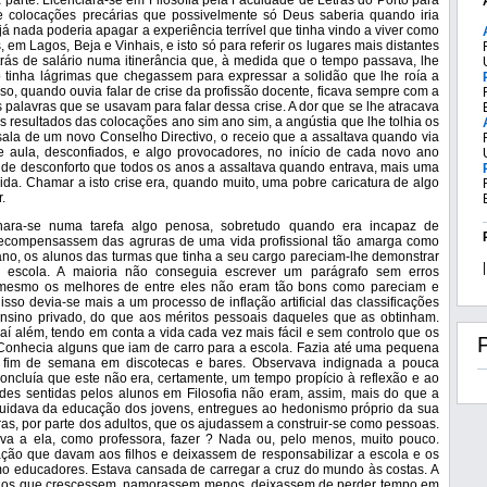
parte. Licenciara-se em Filosofia pela Faculdade de Letras do Porto para
 de colocações precárias que possivelmente só Deus saberia quando iria
já nada poderia apagar a experiência terrível que tinha vindo a viver como
 em Lagos, Beja e Vinhais, e isto só para referir os lugares mais distantes
atrás de salário numa itinerância que, à medida que o tempo passava, lhe
ão tinha lágrimas que chegassem para expressar a solidão que lhe roía a
sso, quando ouvia falar de crise da profissão docente, ficava sempre com a
 palavras que se usavam para falar dessa crise. A dor que se lhe atracava
 resultados das colocações ano sim ano sim, a angústia que lhe tolhia os
 sala de um novo Conselho Directivo, o receio que a assaltava quando via
 aula, desconfiados, e algo provocadores, no início de cada novo ano
o de desconforto que todos os anos a assaltava quando entrava, mais uma
da. Chamar a isto crise era, quando muito, uma pobre caricatura de algo
.
ornara-se numa tarefa algo penosa, sobretudo quando era incapaz de
a recompensassem das agruras de uma vida profissional tão amarga como
 ano, os alunos das turmas que tinha a seu cargo pareciam-lhe demonstrar
|
escola. A maioria não conseguia escrever um parágrafo sem erros
e mesmo os melhores de entre eles não eram tão bons como pareciam e
sso devia-se mais a um processo de inflação artificial das classificações
 ensino privado, do que aos méritos pessoais daqueles que as obtinham.
í além, tendo em conta a vida cada vez mais fácil e sem controlo que os
 Conhecia alguns que iam de carro para a escola. Fazia até uma pequena
 fim de semana em discotecas e bares. Observava indignada a pouca
ncluía que este não era, certamente, um tempo propício à reflexão e ao
ades sentidas pelos alunos em Filosofia não eram, assim, mais do que a
idava da educação dos jovens, entregues ao hedonismo próprio da sua
ras, por parte dos adultos, que os ajudassem a construir-se como pessoas.
ava a ela, como professora, fazer ? Nada ou, pelo menos, muito pouco.
ação que davam aos filhos e deixassem de responsabilizar a escola e os
mo educadores. Estava cansada de carregar a cruz do mundo às costas. A
inos que crescessem, namorassem menos, deixassem de perder tempo em