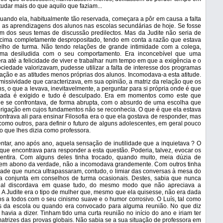
dar mais do que aquilo que faziam...
quando ela, habitualmente tão reservada, começara a pôr em causa a falta
 as aprendizagens dos alunos nas escolas secundárias de hoje. Se fosse
m dos seus temas de discussão predilectos. Mas da Judite não seria de
 cima completamente despropositado, tendo em conta a razão que estava
lho de turma. Não tendo relações de grande intimidade com a colega,
rma desiludida com o seu comportamento. Era inconcebível que uma
era até a felicidade de viver e trabalhar num tempo em que a exigência e o
ciedade valorizavam, pudesse utilizar a falta de interesse dos programas
ação e as atitudes menos próprias dos alunos. Incomodava-a esta atitude.
issividade que caracterizava, em sua opinião, a matriz da relação que os
s, o que a levava, inevitavelmente, a perguntar para si própria onde é que
nada é exigido e tudo é desculpado. Era em momentos como este que
a e se confrontava, de forma abrupta, com o absurdo de uma escolha que
rigação em cujos fundamentos não se reconhecia. O que é que ela estava
ontrava ali para ensinar Filosofia era o que ela gostava de responder, mas
omo outros, para definir o futuro de alguns adolescentes, em geral pouco
o que lhes dizia como professora.
entar, ano após ano, aquela sensação de inutilidade que a inquietava ? O
 que encontrava para responder a esta questão. Poderia, talvez, evocar os
ntira. Com alguns deles tinha trocado, quando muito, meia dúzia de
se em abono da verdade, não a incomodava grandemente. Com outros tinha
ade que nunca ultrapassaram, contudo, o limiar das conversas à mesa do
nça conjunta em conselhos de turma ocasionais. Destes, sabia que nunca
ual discordava em quase tudo, do mesmo modo que não apreciava a
a. A Judite era o tipo de mulher que, mesmo que ela quisesse, não era dada
os a todos com o seu cinismo suave e o humor corrosivo. O Luís, tal como
res da escola ou quando era convocado para alguma reunião. No que diz
avia a dizer. Tinham tido uma curta reunião no início do ano e iriam ter
 matrizes das provas globais. Não sabia se a sua situação de professora em