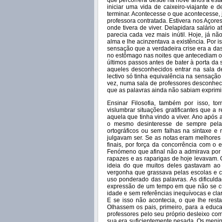
que percorrera desde há nove anos a esta 
iniciar uma vida de caixeiro-viajante e
terminar. Acontecesse o que acontecesse, 
professora contratada. Estivera nos Açores,
onde tivera de viver. Delapidara salário 
parecia cada vez mais inútil. Hoje, já n
alma e lhe acinzentava a existência. Por i
sensação que a verdadeira crise era a das
no estômago nas noites que antecediam os
últimos passos antes de bater à porta da
aqueles desconhecidos entrar na sala de
lectivo só tinha equivalência na sensaçã
vez, numa sala de professores desconheci
que as palavras ainda não sabiam exprimir
Ensinar Filosofia, também por isso, t
vislumbrar situações gratificantes que 
aquela que tinha vindo a viver. Ano após
o mesmo desinteresse de sempre pela 
ortográficos ou sem falhas na sintaxe 
julgavam ser. Se as notas eram melhores i
finais, por força da concorrência com o
Fenómeno que afinal não a admirava por a
rapazes e as raparigas de hoje levavam.
ideia do que muitos deles gastavam ao
vergonha que grassava pelas escolas e co
uso ponderado das palavras. As dificuld
expressão de um tempo em que não se cu
idade e sem referências inequívocas e cla
E se isso não acontecia, o que lhe rest
Olhassem os pais, primeiro, para a educ
professores pelo seu próprio desleixo co
sua era suficientemente pesada. Os men