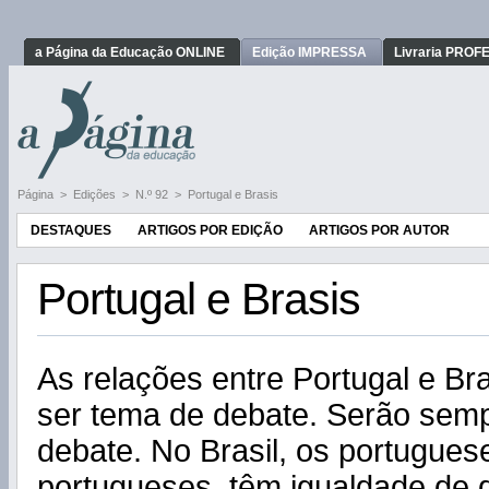
a Página da Educação ONLINE
Edição IMPRESSA
Livraria PRO
Página
>
Edições
>
N.º 92
>
Portugal e Brasis
DESTAQUES
ARTIGOS POR EDIÇÃO
ARTIGOS POR AUTOR
Portugal e Brasis
As relações entre Portugal e Br
ser tema de debate. Serão sem
debate. No Brasil, os portugues
portugueses, têm igualdade de d