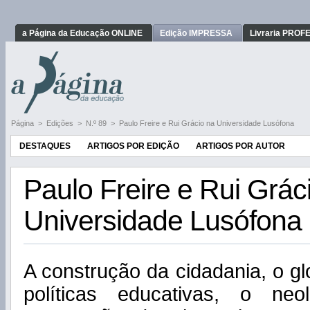
a Página da Educação ONLINE
Edição IMPRESSA
Livraria PRO
Página
>
Edições
>
N.º 89
>
Paulo Freire e Rui Grácio na Universidade Lusófona
DESTAQUES
ARTIGOS POR EDIÇÃO
ARTIGOS POR AUTOR
Paulo Freire e Rui Grác
Universidade Lusófona
A construção da cidadania, o gl
políticas educativas, o neo