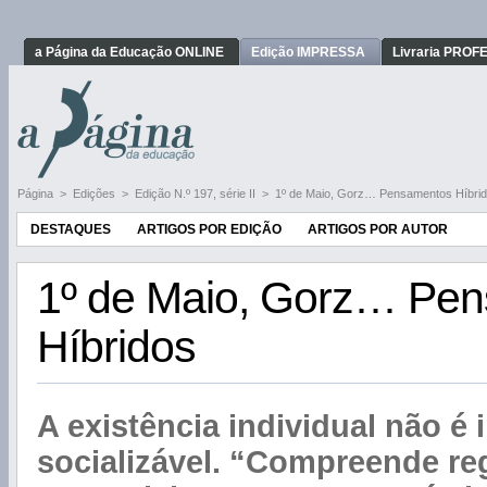
a Página da Educação ONLINE
Edição IMPRESSA
Livraria PRO
Página
>
Edições
>
Edição N.º 197, série II
>
1º de Maio, Gorz… Pensamentos Híbri
DESTAQUES
ARTIGOS POR EDIÇÃO
ARTIGOS POR AUTOR
1º de Maio, Gorz… Pe
Híbridos
A existência individual não é
socializável. “Compreende re