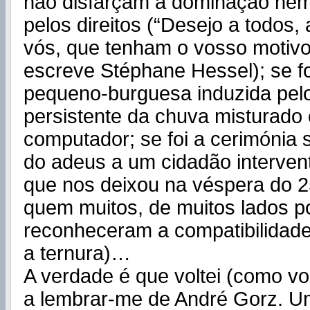
não disfarçam a dominação nem
pelos direitos (“Desejo a todos,
vós, que tenham o vosso motivo
escreve Stéphane Hessel); se fo
pequeno-burguesa induzida pelo
persistente da chuva misturado
computador; se foi a cerimónia 
do adeus a um cidadão interven
que nos deixou na véspera do 25
quem muitos, de muitos lados po
reconheceram a compatibilidade 
a ternura)…
A verdade é que voltei (como vol
a lembrar-me de André Gorz. U