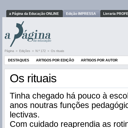
a Página da Educação ONLINE
Edição IMPRESSA
Livraria PRO
Página
>
Edições
>
N.º 172
>
Os rituais
DESTAQUES
ARTIGOS POR EDIÇÃO
ARTIGOS POR AUTOR
Os rituais
Tinha chegado há pouco à escol
anos noutras funções pedagógi
lectivas.
Com cuidado reaprendia as roti