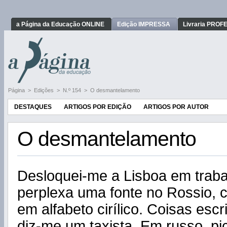
a Página da Educação ONLINE
Edição IMPRESSA
Livraria PRO
Página
>
Edições
>
N.º 154
>
O desmantelamento
DESTAQUES
ARTIGOS POR EDIÇÃO
ARTIGOS POR AUTOR
O desmantelamento
Desloquei-me a Lisboa em traba
perplexa uma fonte no Rossio,
em alfabeto cirílico. Coisas esc
diz-me um taxista. Em russo, 