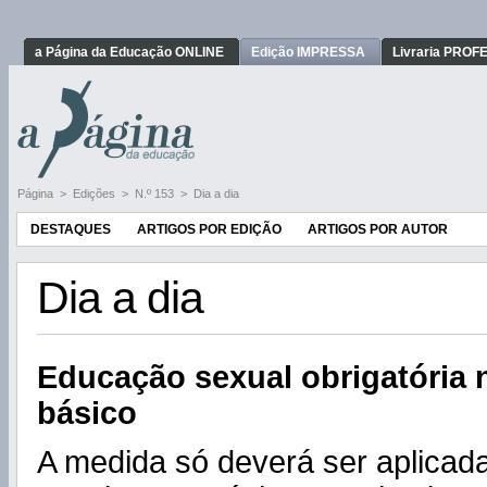
a Página da Educação ONLINE
Edição IMPRESSA
Livraria PRO
Página
>
Edições
>
N.º 153
>
Dia a dia
DESTAQUES
ARTIGOS POR EDIÇÃO
ARTIGOS POR AUTOR
Dia a dia
Educação
sexual obrigatória 
básico
A medida só deverá ser aplicad