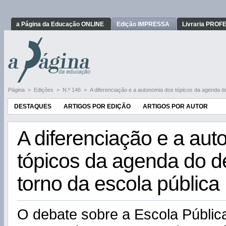
a Página da Educação ONLINE
Edição IMPRESSA
Livraria PRO
Página
>
Edições
>
N.º 146
>
A diferenciação e a autonomia dos tópicos da agenda d
DESTAQUES
ARTIGOS POR EDIÇÃO
ARTIGOS POR AUTOR
A diferenciação e a au
tópicos da agenda do 
torno da escola pública
O debate sobre a Escola Públic