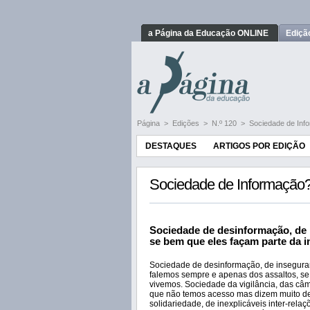
a Página da Educação ONLINE
Ediçã
Página
>
Edições
>
N.º 120
>
Sociedade de Inf
DESTAQUES
ARTIGOS POR EDIÇÃO
Sociedade de Informação
Sociedade de desinformação, de 
se bem que eles façam parte da 
Sociedade de desinformação, de inseguran
falemos sempre e apenas dos assaltos, se
vivemos. Sociedade da vigilância, das c
que não temos acesso mas dizem muito de 
solidariedade, de inexplicáveis inter-rela