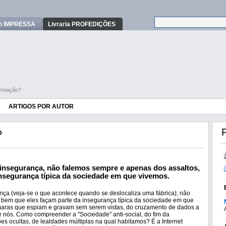
o IMPRESSA
Livraria PROFEDIÇÕES
ormação?
ARTIGOS POR AUTOR
F
?
insegurança, não falemos sempre e apenas dos assaltos,
insegurança típica da sociedade em que vivemos.
ça (veja-se o que acontece quando se deslocaliza uma fábrica); não
 bem que eles façam parte da insegurança típica da sociedade em que
âmaras que espiam e gravam sem serem vistas, do cruzamento de dados a
nós. Como compreender a "Sociedade" anti-social, do fim da
ções ocultas, de lealdades múltiplas na qual habitamos? É a Internet