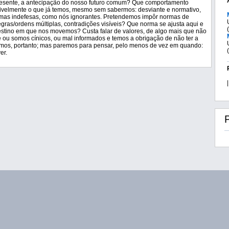
presente, a antecipação do nosso futuro comum? Que comportamento
ivelmente o que já temos, mesmo sem sabermos: desviante e normativo,
imas indefesas, como nós ignorantes. Pretendemos impôr normas de
ras/ordens múltiplas, contradições visíveis? Que norma se ajusta aqui e
estino em que nos movemos? Custa falar de valores, de algo mais que não
 ou somos cínicos, ou mal informados e temos a obrigação de não ter a
emos, portanto; mas paremos para pensar, pelo menos de vez em quando:
er.
|