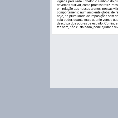
vigiada pela rede Echelon o símbolo do 
devemos cultivar, como professores? Poss
em relação aos nossos alunos, nossas vít
comportamento num ambiente global de reg
hoje, na pluralidade de imposições sem d
seja poder, quanto mais quanto vemos que
desculpa dos pobres de espírito. Continu
faz bem, não custa nada, pode ajudar a viv