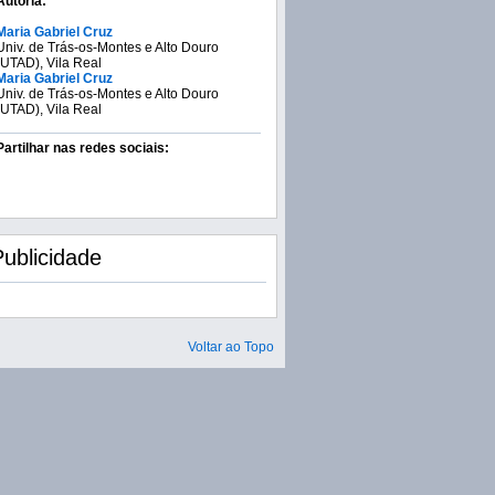
Autoria:
Maria Gabriel Cruz
Univ. de Trás-os-Montes e Alto Douro
(UTAD), Vila Real
Maria Gabriel Cruz
Univ. de Trás-os-Montes e Alto Douro
(UTAD), Vila Real
Partilhar nas redes sociais:
Publicidade
Voltar ao Topo