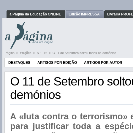
a Página da Educação ONLINE
Edição IMPRESSA
Livraria PRO
Página
>
Edições
>
N.º 116
>
O 11 de Setembro soltou todos os demónios
DESTAQUES
ARTIGOS POR EDIÇÃO
ARTIGOS POR AUTOR
O 11 de Setembro solto
demónios
A «luta contra o terrorismo» 
para justificar toda a espéci