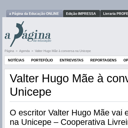
a Página da Educação ONLINE
Edição IMPRESSA
Livraria PRO
Página
>
Agenda
>
Valter Hugo Mãe à conversa na Unicepe
NOTÍCIAS
PORTEFÓLIO
ENTREVISTAS
REPORTAGENS
OP
Valter Hugo Mãe à con
Unicepe
O escritor Valter Hugo Mãe vai 
na Unicepe – Cooperativa Livre