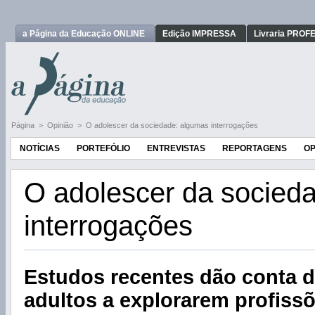
a Página da Educação ONLINE
Edição IMPRESSA
Livraria PRO
Página
>
Opinião
>
O adolescer da sociedade: algumas interrogações
NOTÍCIAS
PORTEFÓLIO
ENTREVISTAS
REPORTAGENS
OP
O adolescer da socied
interrogações
Estudos recentes dão conta d
adultos a explorarem profiss