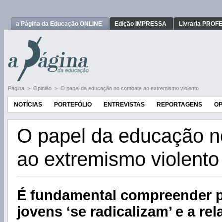
a Página da Educação ONLINE
Edição IMPRESSA
Livraria PRO
Página
>
Opinião
>
O papel da educação no combate ao extremismo violento
NOTÍCIAS
PORTEFÓLIO
ENTREVISTAS
REPORTAGENS
OP
O papel da educação 
ao extremismo violento
É fundamental compreender p
jovens ‘se radicalizam’ e a re