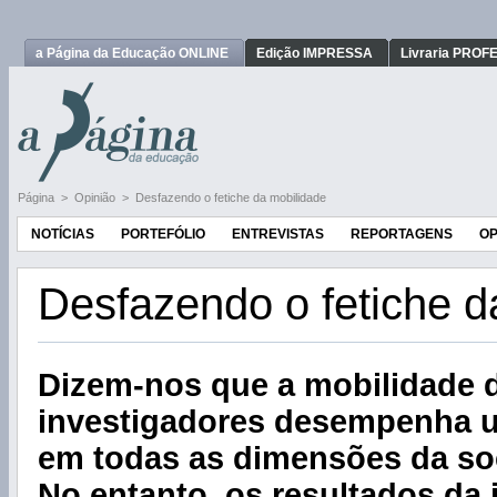
a Página da Educação ONLINE
Edição IMPRESSA
Livraria PRO
Página
>
Opinião
>
Desfazendo o fetiche da mobilidade
NOTÍCIAS
PORTEFÓLIO
ENTREVISTAS
REPORTAGENS
OP
Desfazendo o fetiche d
Dizem-nos que a mobilidade 
investigadores desempenha u
em todas as dimensões da so
No entanto, os resultados da 