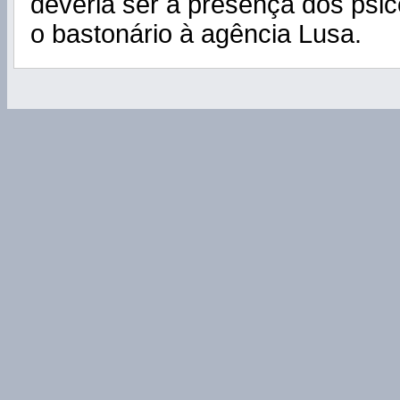
deveria ser a presença dos psic
o bastonário à agência Lusa.