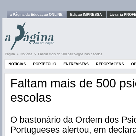
a Página da Educação ONLINE
Edição IMPRESSA
Livraria PRO
Página
>
Notícias
>
Faltam mais de 500 psicólogos nas escolas
NOTÍCIAS
PORTEFÓLIO
ENTREVISTAS
REPORTAGENS
OP
Faltam mais de 500 ps
escolas
O bastonário da Ordem dos Psi
Portugueses alertou, em declar