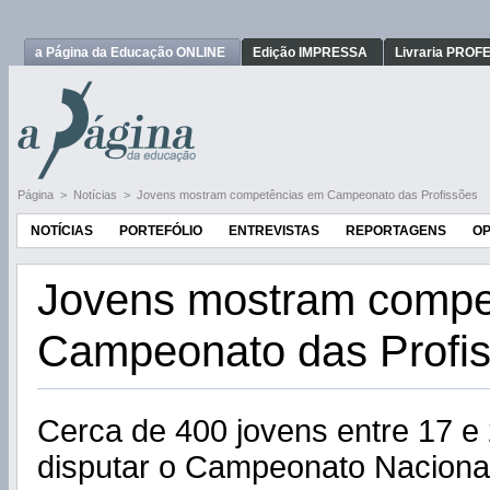
a Página da Educação ONLINE
Edição IMPRESSA
Livraria PRO
Página
>
Notícias
>
Jovens mostram competências em Campeonato das Profissões
NOTÍCIAS
PORTEFÓLIO
ENTREVISTAS
REPORTAGENS
OP
Jovens mostram compe
Campeonato das Profi
Cerca de 400 jovens entre 17 e
disputar o Campeonato Nacional