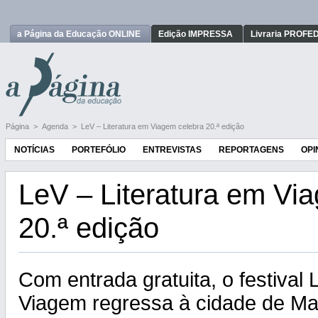
a Página da Educação ONLINE
Edição IMPRESSA
Livraria PROFE
Página
>
Agenda
>
LeV – Literatura em Viagem celebra 20.ª edição
NOTÍCIAS
PORTEFÓLIO
ENTREVISTAS
REPORTAGENS
OPI
LeV – Literatura em Vi
20.ª edição
Com entrada gratuita, o festival 
Viagem regressa à cidade de Ma