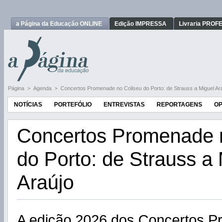
a Página da Educação ONLINE
Edição IMPRESSA
Livraria PRO
Página
>
Agenda
>
Concertos Promenade no Coliseu do Porto: de Strauss a Miguel Ar
NOTÍCIAS
PORTEFÓLIO
ENTREVISTAS
REPORTAGENS
OP
Concertos Promenade 
do Porto: de Strauss a
Araújo
A edição 2026 dos Concertos P