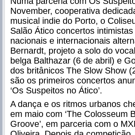
Numa parceria com Os Suspeit
November, cooperativa dedicada
musical indie do Porto, o Colis
Salão Ático concertos intimista
nacionais e internacionais altern
Bernardt, projeto a solo do voca
belga Balthazar (6 de abril) e G
dos britânicos The Slow Show (
são os primeiros concertos anun
‘Os Suspeitos no Ático’.
A dança e os ritmos urbanos c
em maio com ‘The Colosseum Ba
Groove’, em parceria com o M
Oliveira. Depois da competição,