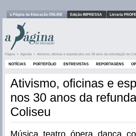
a Página da Educação ONLINE
Edição IMPRESSA
Livraria PRO
Página
>
Agenda
>
Ativismo, oficinas e espetáculos nos 30 anos da refundação do Col
NOTÍCIAS
PORTEFÓLIO
ENTREVISTAS
REPORTAGENS
OP
Ativismo, oficinas e es
nos 30 anos da refund
Coliseu
Música, teatro, ópera, dança, c