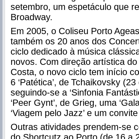
setembro, um espetáculo que r
Broadway.
Em 2005, o Coliseu Porto Ageas 
também os 20 anos dos Concer
ciclo dedicado à música clássic
novos. Com direção artística d
Costa, o novo ciclo tem início c
6 ‘Patética’, de Tchaikovsky (23
seguindo-se a ‘Sinfonia Fantástic
‘Peer Gynt’, de Grieg, uma ‘Gal
‘Viagem pelo Jazz’ e um convite
Outras atividades prendem-se 
do Shortcutz ao Porto (de 16 a 